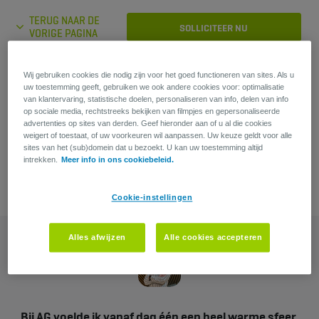
TERUG NAAR DE
SOLLICITEER NU
VORIGE PAGINA
Wij gebruiken cookies die nodig zijn voor het goed functioneren van sites. Als u
uw toestemming geeft, gebruiken we ook andere cookies voor: optimalisatie
Heb je een vraag?
van klantervaring, statistische doelen, personaliseren van info, delen van info
op sociale media, rechtstreeks bekijken van filmpjes en gepersonaliseerde
Lars Verstappen
advertenties op sites van derden. Geef hieronder aan of u al die cookies
weigert of toestaat, of uw voorkeuren wil aanpassen. Uw keuze geldt voor alle
Recruiter
sites van het (sub)domein dat u bezoekt. U kan uw toestemming altijd
intrekken.
Meer info in ons cookiebeleid.
Cookie-instellingen
Alles afwijzen
Alle cookies accepteren
Bij AG voelde ik vanaf dag één een heel warme sfeer.