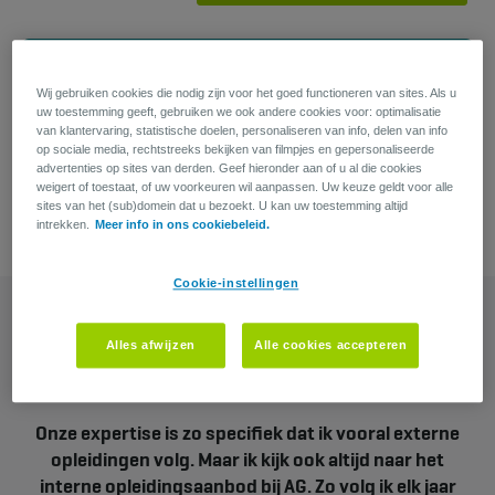
Heb je een vraag?
Wij gebruiken cookies die nodig zijn voor het goed functioneren van sites. Als u
uw toestemming geeft, gebruiken we ook andere cookies voor: optimalisatie
Justine Sterckx
van klantervaring, statistische doelen, personaliseren van info, delen van info
op sociale media, rechtstreeks bekijken van filmpjes en gepersonaliseerde
advertenties op sites van derden. Geef hieronder aan of u al die cookies
weigert of toestaat, of uw voorkeuren wil aanpassen. Uw keuze geldt voor alle
sites van het (sub)domein dat u bezoekt. U kan uw toestemming altijd
intrekken.
Meer info in ons cookiebeleid.
Cookie-instellingen
Alles afwijzen
Alle cookies accepteren
Onze expertise is zo specifiek dat ik vooral externe
opleidingen volg. Maar ik kijk ook altijd naar het
interne opleidingsaanbod bij AG. Zo volg ik elk jaar