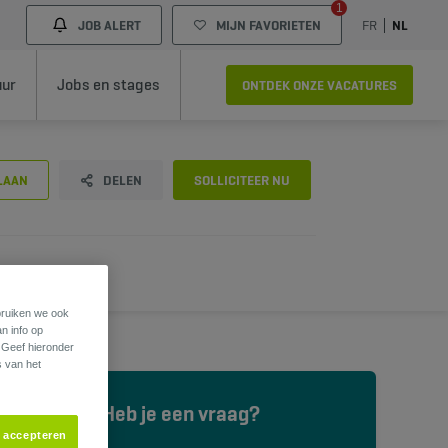
1
JOB ALERT
MIJN FAVORIETEN
FR
NL
uur
Jobs en stages
ONTDEK ONZE VACATURES
LAAN
DELEN
SOLLICITEER NU
ebruiken we ook
an info op
. Geef hieronder
s van het
Heb je een vraag?
s accepteren