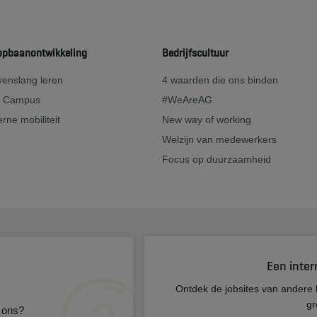
opbaanontwikkeling
Bedrijfscultuur
enslang leren
4 waarden die ons binden
 Campus
#WeAreAG
erne mobiliteit
New way of working
Welzijn van medewerkers
Focus op duurzaamheid
Een inter
s
Ontdek de jobsites van andere 
gr
 ons?