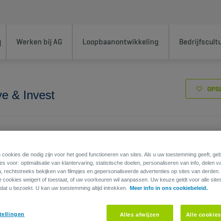
Werken bij AG
Loopbaanontwikkeling
Bedrijfscult
OPS
e & Invest
unicatie, Leven, Sales
 cookies die nodig zijn voor het goed functioneren van sites. Als u uw toestemming geeft, g
s voor: optimalisatie van klantervaring, statistische doelen, personaliseren van info, delen v
a, rechtstreeks bekijken van filmpjes en gepersonaliseerde advertenties op sites van derden
ie cookies weigert of toestaat, of uw voorkeuren wil aanpassen. Uw keuze geldt voor alle site
dat u bezoekt. U kan uw toestemming altijd intrekken.
Meer info in ons cookiebeleid.
tellingen
Alles afwijzen
Alle cookie