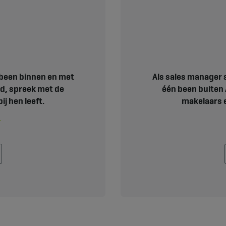
 been binnen en met
Als sales manager 
ad, spreek met de
één been buiten 
ij hen leeft.
makelaars en
r