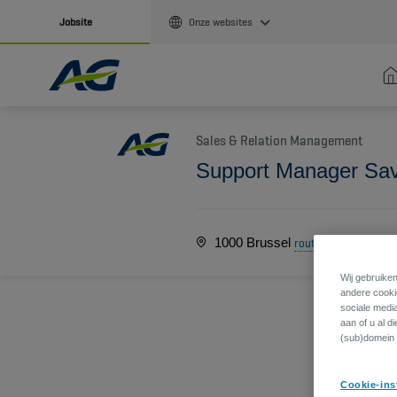
Jobsite
Onze websites
Sales & Relation Management
Support Manager Sav
1000 Brussel
Comm
route
Wij gebruiken
andere cookie
sociale medi
aan of u al d
(sub)domein 
Cookie-ins