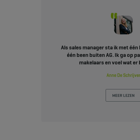
Als sales manager sta ik met één
één been buiten AG. Ik ga op p
makelaars en voel wat er b
Anne De Schrijve
MEER LEZEN