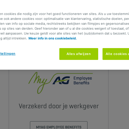
 Je contractuele documenten steeds bij de hand?
en cookies die nodig zijn voor het goed functioneren van sites. Als u uw toestemmi
 digitale communicatie.
e ook andere cookies voor: optimalisatie van klantervaring, statistische doelen, pe
elen van info op sociale media, rechtstreeks bekijken van filmpjes en gepersonalise
s op sites van derden. Geef hieronder aan of u al die cookies weigert of toestaat, o
wil aanpassen. Uw keuze geldt voor alle sites van het (sub)domein dat u bezoekt. 
 altijd intrekken.
Meer info in ons cookiebeleid.
ne in My AG
tellingen
Alles afwijzen
Alle cookies
Verzekerd door je werkgever
MYAG EMPLOYEE BENEFITS