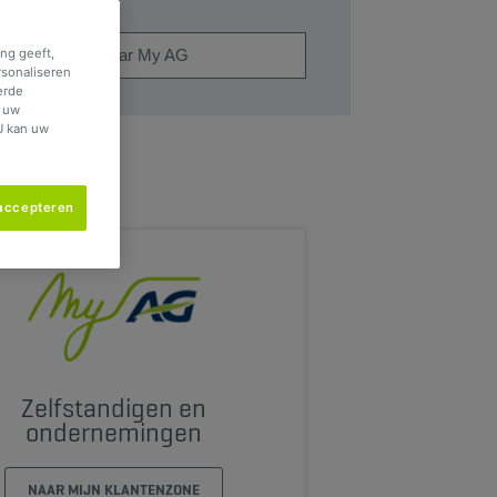
ng geeft,
Naar My AG
rsonaliseren
erde
f uw
U kan uw
 accepteren
Zelfstandigen en
ondernemingen
NAAR MIJN KLANTENZONE