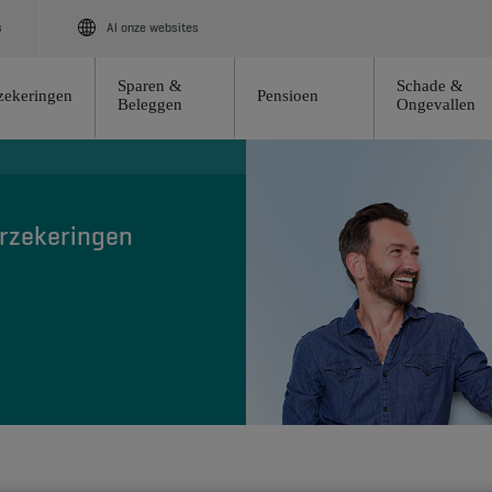
s
Al onze websites
Sparen &
Schade &
zekeringen
Pensioen
Beleggen
Ongevallen
erzekeringen