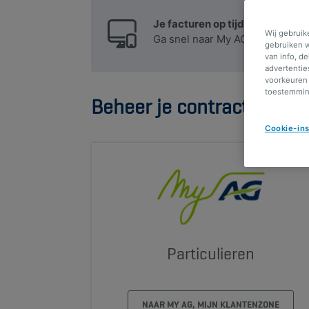
Je facturen op tijd ontvangen?
Wij gebruik
Ga snel naar My AG en kies voor
gebruiken w
van info, d
advertentie
voorkeuren 
toestemming
Beheer je contracten onli
Cookie-ins
Particulieren
NAAR MY AG, MIJN KLANTENZONE