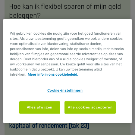
Hoe kan ik flexibel sparen of mijn geld
beleggen?
Spaarverzekering tak 21
Wij gebruiken cookies die nodig zijn voor het goed functioneren van
sites. Als u uw toestemming geeft, gebruiken we ook andere cookies
Je profiteert van een gewaarborgde rentevoet en
voor: optimalisatie van klantervaring, statistische doelen,
personaliseren van info, delen van info op sociale media, rechtstreeks
mogelijke jaarlijkse winstdelingen.
bekijken van filmpjes en gepersonaliseerde advertenties op sites van
derden. Geef hieronder aan of u al die cookies weigert of toestaat, of
Beleggingsverzekering met
uw voorkeuren wil aanpassen. Uw keuze geldt voor alle sites van het
(sub)domein dat u bezoekt. U kan uw toestemming altijd
kapitaalbescherming (tak 23)
intrekken.
Meer info in ons cookiebeleid.
Beleg in fondsen met een vaste looptijd en behaal
Cookie-instellingen
mogelijk een mooier rendement. Op de einddatum
krijg je minstens je belegde kapitaal terug.
Alles afwijzen
Alle cookies accepteren
Beleggingsverzekering zonder gewaarborgd
kapitaal of rendement (tak 23)