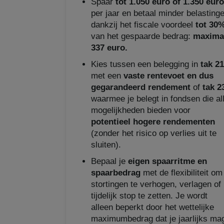
Spaar
tot 1.050 euro of 1.350 euro
per jaar en betaal minder belasting
dankzij het fiscale voordeel
tot 30
van het gespaarde bedrag:
maxima
337 euro.
Kies tussen een belegging in
tak 21
met een
vaste rentevoet en dus
gegarandeerd rendement
of
tak 2
waarmee je belegt in fondsen die al
mogelijkheden bieden voor
potentieel hogere rendementen
(zonder het risico op verlies uit te
sluiten).
Bepaal je
eigen spaarritme en
spaarbedrag
met de flexibiliteit om
stortingen te verhogen, verlagen of
tijdelijk stop te zetten. Je wordt
alleen beperkt door het wettelijke
maximumbedrag dat je jaarlijks ma