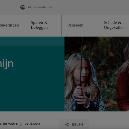
s
Al onze websites
Sparen &
Schade &
zekeringen
Pensioen
Beleggen
Ongevallen
ijn
paren voor mijn pensioen
DELEN