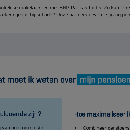
t moet ik weten over
mijn pensioe
voldoende zijn?
Hoe maximaliseer i
g van hun toekomstig
Combineer pensioensp