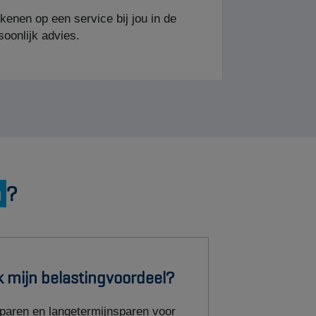
n
?
k mijn belastingvoordeel?
aren en langetermijnsparen voor