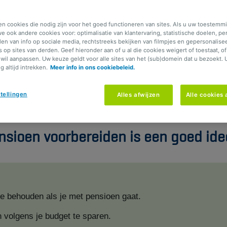
en cookies die nodig zijn voor het goed functioneren van sites. Als u uw toestemmi
e ook andere cookies voor: optimalisatie van klantervaring, statistische doelen, pe
n: de kloof tussen je laatste loon en je wettelijk pensioen kan
elen van info op sociale media, rechtstreeks bekijken van filmpjes en gepersonalise
s op sites van derden. Geef hieronder aan of u al die cookies weigert of toestaat, o
 nodig hebt. Dus is het aan jou om je levensstandaard op peil
wil aanpassen. Uw keuze geldt voor alle sites van het (sub)domein dat u bezoekt. 
 huis met levensverzekeringen die bovendien fiscale voorde
 altijd intrekken.
Meer info in ons cookiebeleid.
rtis.
tellingen
Alles afwijzen
Alle cookies
maar ook nooit te vroeg. Want hoe eerder je begint, hoe meer 
nsioen voorbereiden is een goed id
e behouden als je met pensioen gaat.
 volgens je budget te sparen.