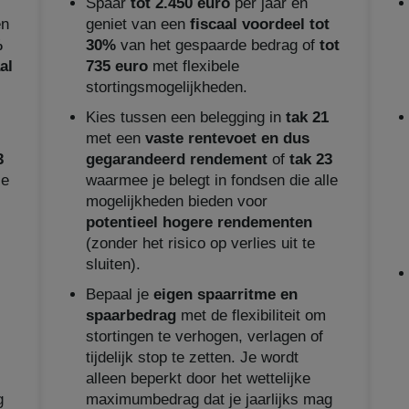
Spaar
tot 2.450 euro
per jaar en
en
geniet van een
fiscaal voordeel tot
%
30%
van het gespaarde bedrag of
tot
al
735 euro
met flexibele
stortingsmogelijkheden.
Kies tussen een belegging in
tak 21
met een
vaste rentevoet en dus
3
gegarandeerd rendement
of
tak 23
le
waarmee je belegt in fondsen die alle
mogelijkheden bieden voor
potentieel hogere rendementen
(zonder het risico op verlies uit te
sluiten).
Bepaal je
eigen spaarritme en
spaarbedrag
met de flexibiliteit om
stortingen te verhogen, verlagen of
tijdelijk stop te zetten. Je wordt
alleen beperkt door het wettelijke
g
maximumbedrag dat je jaarlijks mag