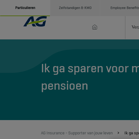
Particulieren
Zelfstandigen & KMO
Employee Benefit
Ver
Ik ga sparen voor m
pensioen
AG Insurance - Supporter van jouw leven
Ik ga s