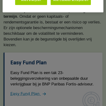
doel
van dit type levensverzekering? Een
potentieel
aantrekkelijker rendement
bieden op de
lange
termijn
. Omdat er geen kapitaals- of
rendementsgarantie is, bestaat er een risico op verlies.
Er zijn optionele beschermingsmechanismen
beschikbaar om de volatiliteit te verminderen.
Bovendien kan je de begunstigde bij overlijden vrij
kiezen.
Easy Fund Plan
Easy Fund Plan is een tak 23-
beleggingsverzekering van onbepaalde duur
verkrijgbaar bij je BNP Paribas Fortis-adviseur.
Easy Fund Plan