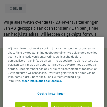
DELEN
Wil je alles weten over de tak 23-levensverzekeringen
van AG, gekoppeld aan open fondsen? Dan ben je hier
aan het juiste adres. Wij hebben de geknipte formule
voor elk profiel!
Wij gebruiken cookies die nodig zijn voor het goed functioneren van
sites. Als u uw toestemming geeft, gebruiken we ook andere cookies
voor: optimalisatie van klantervaring, statistische doelen,
Beleggen om mijn kapitaal te laten
personaliseren van info, delen van info op sociale media, rechtstreeks
bekijken van filmpjes en gepersonaliseerde advertenties op sites van
renderen
derden. Geef hieronder aan of u al die cookies weigert of toestaat, of
uw voorkeuren wil aanpassen. Uw keuze geldt voor alle sites van het
(sub)domein dat u bezoekt. U kan uw toestemming altijd
intrekken.
Meer info in ons cookiebeleid.
Met een tak 23-levensverzekering gekoppeld aan open
fondsen zonder einddatum worden de premies die je
Cookie-instellingen
stort, belegd in
een of meer fondsen
. Het uiteindelijke
rendement dat je krijgt, hangt af van de prestaties van
deze fondsen, die zowel kunnen stijgen als dalen. Het
Alles afwijzen
Alle cookies accepteren