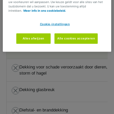
BA (wettelijk verplichte verzekering)
uw voorkeuren wil aanpassen. Uw keuze geldt voor alle sites van het
(sub)domein dat u bezoekt. U kan uw toestemming altijd
intrekken.
Meer info in ons cookiebeleid.
Dekking voor schade aan de passagier en
Cookie-instellingen
andere weggebruikers
Alles afwijzen
Alle cookies accepteren
Onmiddellijke bijstand
Dekking voor schade veroorzaakt door dieren,
storm of hagel
Dekking glasbreuk
Diefstal- en branddekking