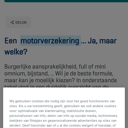
DELEN
Een
motorverzekering
... Ja, maar
welke?
Burgerlijke aansprakelijkheid, full of mini
omnium, bijstand, ... Wil je de beste formule,
maar kan je moeilijk kiezen? In onderstaande
tabel vind je een duidelijk overzicht van de
verschillende formules volgens jouw behoeften
en verwachtingen.
Wij gebruiken cookies die nodig zijn voor het goed functioneren van
sites. Als u uw toestemming geeft, gebruiken we ook andere cookies
voor: optimalisatie van klantervaring, statistische doelen,
personaliseren van info, delen van info op sociale media, rechtstreeks
bekijken van filmpjes en gepersonaliseerde advertenties op sites van
derden. Geef hieronder aan of u al die cookies weigert of toestaat, of