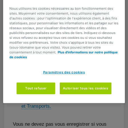
Vous souhaitez utiliser un drone ? N'oubliez pas
que vous devez respecter quelques règles. La
Nous utilisons les cookies nécessaires au bon fonctionnement des
sites. Moyennant votre consentement, nous utilisons également
réglementation européenne, par exemple.
d'autres cookies : pour l'optimisation de l'expérience client, à des fins
Cette dernière a été complétée par l'Arrêté
statistiques, pour personnaliser les informations et les partager sur les
réseaux sociaux, pour visualiser directement des vidéos et des
royal belge du 8 novembre 2020. En voici les
publicités personnalisées sur des sites de tiers. Indiquez ci-dessous
principales lignes directrices.
si vous refusez ou acceptez tous ces cookies ou si vous souhaitez
modifier vos préférences. Votre choix s'applique à tous les sites du
Quelques principes de base importants
(sous-)domaine que vous visitez. Vous pouvez retirer votre
consentement à tout moment.
Plus d'informations sur notre politique
de cookies
Enregistrement : avant de pouvoir faire
voler un drone, vous devez vous
enregistrer en tant qu'utilisateur (exploitant)
Paramètres des cookies
auprès de la DGTA (Direction Générale
Transport Aérien du SPF Mobilité et
Tout refuser
Autoriser tous les cookies
Transports). Toutes les démarches sont
expliquées sur le
site web du SPF Mobilité
et Transports.
Vous ne devez pas vous enregistrer si vous