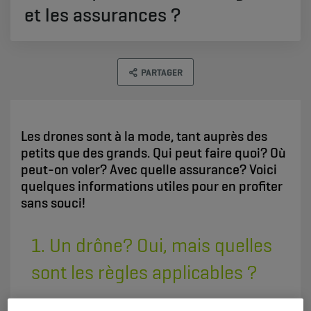
et les assurances ?
PARTAGER
Les drones sont à la mode, tant auprès des
petits que des grands. Qui peut faire quoi? Où
peut-on voler? Avec quelle assurance? Voici
quelques informations utiles pour en profiter
sans souci!
1. Un drône? Oui, mais quelles
sont les règles applicables ?