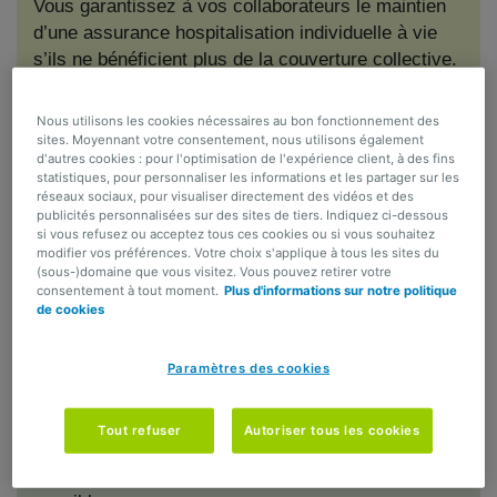
Vous garantissez à vos collaborateurs le maintien
d’une assurance hospitalisation individuelle à vie
s’ils ne bénéficient plus de la couverture collective.
Nous utilisons les cookies nécessaires au bon fonctionnement des
sites. Moyennant votre consentement, nous utilisons également
d'autres cookies : pour l'optimisation de l'expérience client, à des fins
Un complément parfait
statistiques, pour personnaliser les informations et les partager sur les
réseaux sociaux, pour visualiser directement des vidéos et des
publicités personnalisées sur des sites de tiers. Indiquez ci-dessous
Les garanties d’AG Care Vision Full remplacent
si vous refusez ou acceptez tous ces cookies ou si vous souhaitez
celles de l’assurance hospitalisation collective dès
modifier vos préférences. Votre choix s'applique à tous les sites du
(sous-)domaine que vous visitez. Vous pouvez retirer votre
que cette dernière disparaît (par ex. au moment du
consentement à tout moment.
Plus d'informations sur notre politique
départ à la retraite).
de cookies
Paramètres des cookies
Prolongation sans franchise
Tout refuser
Autoriser tous les cookies
Profiter à l’avenir d’une assurance hospitalisation
individuelle sans franchise ? C’est parfaitement