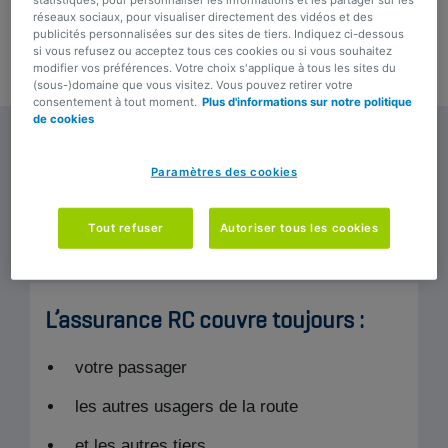
réseaux sociaux, pour visualiser directement des vidéos et des
Envie d'en savoir plus ? Poursuivez votre lecture ou
publicités personnalisées sur des sites de tiers. Indiquez ci-dessous
contactez
votre courtier
ou
votre agence BNP Paribas
si vous refusez ou acceptez tous ces cookies ou si vous souhaitez
modifier vos préférences. Votre choix s'applique à tous les sites du
Fortis
.
(sous-)domaine que vous visitez. Vous pouvez retirer votre
consentement à tout moment.
Plus d'informations sur notre politique
de cookies
L’assurance
Responsabilité Civile
Paramètres des cookies
(RC) Cyclo est obligatoire
pour
Tout refuser
Autoriser tous les cookies
circuler avec votre véhicule.
L’assurance RC couvre toujours :
votre passager
les autres usagers de la route
et les autres tiers