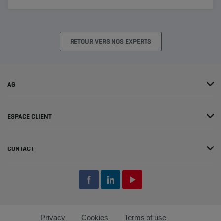
des obligations ont enregistré une belle reprise
par la suite. Le tableau ci-dessous montre les
rendements de différentes classes d'actifs
RETOUR VERS NOS EXPERTS
entre début 2022 et mi-octobre, ainsi que le
redressement qui s'est opéré ensuite.
AG
ESPACE CLIENT
CONTACT
Privacy
Cookies
Terms of use