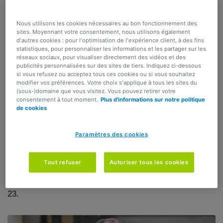
Filip Corten
Front Office Unit Linked
Nous utilisons les cookies nécessaires au bon fonctionnement des
sites. Moyennant votre consentement, nous utilisons également
Follow me on :
d'autres cookies : pour l'optimisation de l'expérience client, à des fins
statistiques, pour personnaliser les informations et les partager sur les
réseaux sociaux, pour visualiser directement des vidéos et des
Filip Corten a débuté sa carrière il y a plus de 20 ans
publicités personnalisées sur des sites de tiers. Indiquez ci-dessous
dans le secteur financier. Il est, avec Wim Vermeir, l'un
si vous refusez ou acceptez tous ces cookies ou si vous souhaitez
modifier vos préférences. Votre choix s'applique à tous les sites du
des pionniers de l'investissement durable en Belgique.
(sous-)domaine que vous visitez. Vous pouvez retirer votre
Il a en effet créé et developpé une gamme de fonds
consentement à tout moment.
Plus d'informations sur notre politique
de cookies
durables lorsqu'il était chez Dexia Asset Management.
Ensuite, Filip a été actif dans la gestion de portefeuilles
d'actions institutionnels. En 2011, il rentre chez AG en
Paramètres des cookies
tant que Senior Strategist, fonction qui lui a permis de
donner sa vision sur les différentes classes d'actifs et
Tout refuser
Autoriser tous les cookies
sur l'actualité économique. Depuis 2020, Filip est
responsable de la gestion des portefeuilles en branche
23.