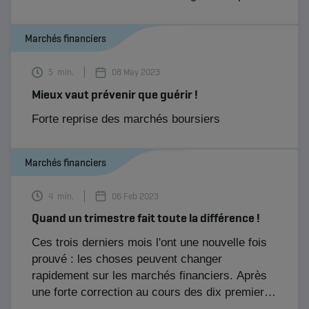
d'environ un demi pour cent par rapport à son
niveau de début d'année. Bien que cette hausse
Marchés financiers
des taux d'intérêt soit relativement faible, la
plupart des indices obligataires affichent une
5
min.
08 May 2023
perte d'environ 1 %. Les obligations
Mieux vaut prévenir que guérir !
d'entreprises peuvent quant à elles limiter les
dégâts grâce à une légère baisse des spreads
Forte reprise des marchés boursiers
et à leur duration plus courte.​
Marchés financiers
4
min.
06 Feb 2023
Quand un trimestre fait toute la différence !
Ces trois derniers mois l'ont une nouvelle fois
prouvé : les choses peuvent changer
rapidement sur les marchés financiers. Après
une forte correction au cours des dix premiers
mois de l'année, les marchés des actions et