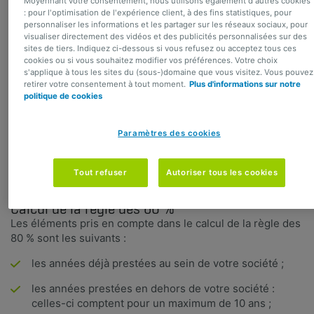
Moyennant votre consentement, nous utilisons également d'autres cookies
votre société. Cette démarche est encouragée fiscalement
: pour l'optimisation de l'expérience client, à des fins statistiques, pour
par le gouvernement mais les incitants fiscaux sont
personnaliser les informations et les partager sur les réseaux sociaux, pour
visualiser directement des vidéos et des publicités personnalisées sur des
néanmoins plafonnés.²
sites de tiers. Indiquez ci-dessous si vous refusez ou acceptez tous ces
cookies ou si vous souhaitez modifier vos préférences. Votre choix
Le dernier revenu ‘normal’ sert de référence
s'applique à tous les sites du (sous-)domaine que vous visitez. Vous pouvez
Votre
pension légale et votre pension complémentaire
ne
retirer votre consentement à tout moment.
Plus d'informations sur notre
peuvent à elles deux s'élever à plus de 80 % de votre
politique de cookies
dernier revenu 'normal'. La règle des 80 % détermine donc
le capital pension maximal que vous pouvez constituer
Paramètres des cookies
dans le cadre de votre EIP de manière fiscalement
avantageuse. En cas de dépassement de cette limite, les
cotisations pour votre EIP ne sont alors plus déductibles
Tout refuser
Autoriser tous les cookies
fiscalement.
Calcul de la règle des 80 %
Les éléments pris en compte dans le calcul de la règle des
80 % sont les suivants :
les années déjà prestées au sein de votre société ;
les années prestées en dehors de votre société :
celles-ci comptent pour un maximum de 10 ans ;