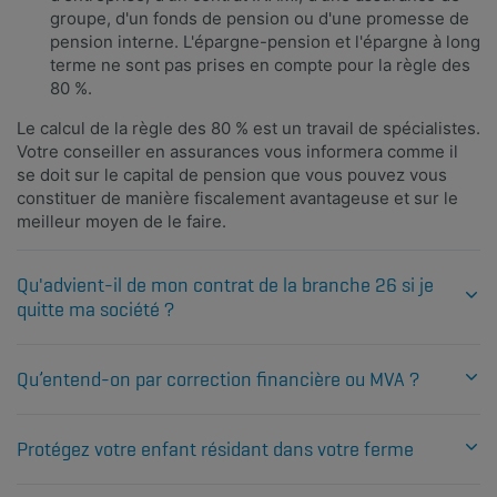
groupe, d'un fonds de pension ou d'une promesse de
pension interne. L'épargne-pension et l'épargne à long
terme ne sont pas prises en compte pour la règle des
80 %.
Le calcul de la règle des 80 % est un travail de spécialistes.
Votre conseiller en assurances vous informera comme il
se doit sur le capital de pension que vous pouvez vous
constituer de manière fiscalement avantageuse et sur le
meilleur moyen de le faire.
Qu'advient-il de mon contrat de la branche 26 si je
quitte ma société ?
En cas de départ du dirigeant d'entreprise, un produit de
capitalisation branche 26 reste la propriété de la société
Qu’entend-on par correction financière ou MVA ?
Plus d'info
La clause MVA (market value adjustment) est une correction
financière – parfois appelée ‘frais de rachat complémentaires
Protégez votre enfant résidant dans votre ferme
Plus d'info
Votre enfant vit au sein de votre exploitation agricole, mais est-il