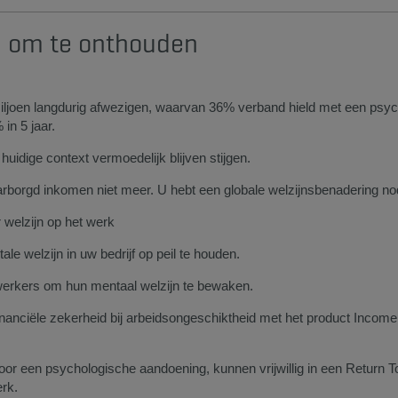
 om te onthouden​​
 miljoen langdurig afwezigen, waarvan 36% verband hield met een psy
 in 5 jaar.
e huidige context vermoedelijk blijven stijgen.
rborgd inkomen niet meer. U hebt een globale welzijnsbenadering no
 welzijn op het werk
e welzijn in uw bedrijf op peil te houden.
rkers om hun mentaal welzijn te bewaken.
nanciële zekerheid bij arbeidsongeschiktheid met het product Incom
or een psychologische aandoening, kunnen vrijwillig in een Return T
erk.