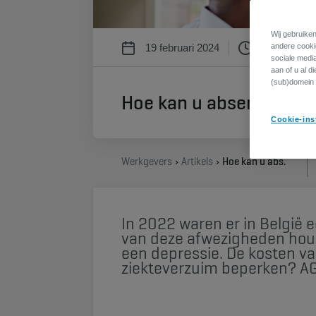
Wij gebruiken
19 februari 2024
3 min
andere cookie
sociale medi
aan of u al d
(sub)domein 
Hoe kan u absenteïsme
Cookie-ins
Werkgevers
Artikels
Hoe kan u absenteïsme een halt toeroepen?
​In 2022 waren er in België e
van deze afwezigheden hou
een depressie. De kosten v
ziekteverzuim beperken? AG 