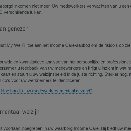
arborgd inkomen niet meer. Uw medewerkers verwachten van u een g
 verschillende luiken.
 dan genezen
st My WellRi toe aan het Income Care-aanbod om de risico's op ziekt
ouwde en kwantitatieve analyse van het persoonlijke en professione
rzamelt u feedback van uw medewerkers en krijgt u inzicht in wat hen
 kaart en stuurt u uw welzijnsbeleid in de juiste richting. Sterker nog
isico's voor uw werknemers te identificeren.
l
Hoe houdt u uw medewerkers mentaal gezond?​
 mentaal welzijn
t voortaan inbegrepen in uw waarborg Income Care. Hij biedt uw me