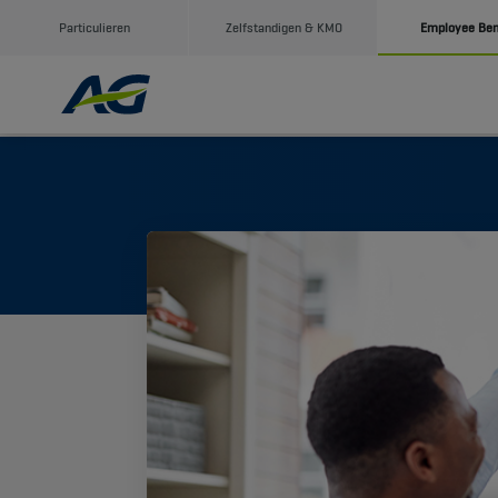
Particulieren
Zelfstandigen & KMO
Employee Ben