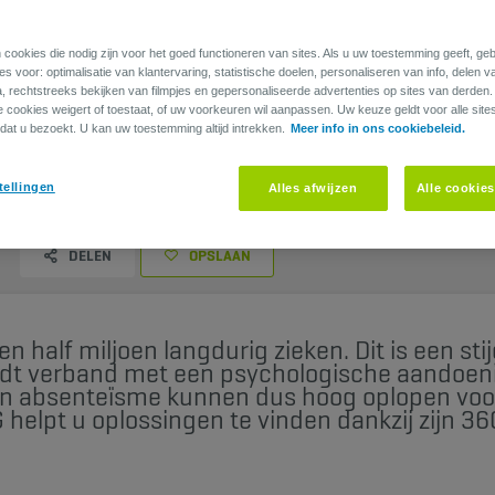
 cookies die nodig zijn voor het goed functioneren van sites. Als u uw toestemming geeft, g
s voor: optimalisatie van klantervaring, statistische doelen, personaliseren van info, delen v
a, rechtstreeks bekijken van filmpjes en gepersonaliseerde advertenties op sites van derden
ie cookies weigert of toestaat, of uw voorkeuren wil aanpassen. Uw keuze geldt voor alle site
dat u bezoekt. U kan uw toestemming altijd intrekken.
Meer info in ons cookiebeleid.
 een halt toeroepen?
tellingen
Alles afwijzen
Alle cookie
DELEN
OPSLAAN
en half miljoen langdurig zieken. Dit is een st
dt verband met een psychologische aandoeni
an absenteïsme kunnen dus hoog oplopen voor
helpt u oplossingen te vinden dankzij zijn 