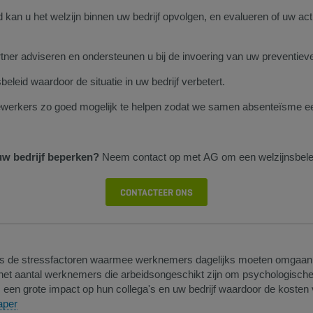
an u het welzijn binnen uw bedrijf opvolgen, en evalueren of uw acti
tner adviseren en ondersteunen u bij de invoering van uw preventiev
leid waardoor de situatie in uw bedrijf verbetert.
ewerkers zo goed mogelijk te helpen zodat we samen absenteïsme e
uw bedrijf beperken?
Neem contact op met AG om een welzijnsbeleid 
CONTACTEER ONS​
ls de stressfactoren waarmee werknemers dagelijks moeten omgaan. 
l het aantal werknemers die arbeidsongeschikt zijn om psychologische
n grote impact op hun collega's en uw bedrijf waardoor de kosten v
per​
​