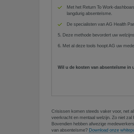
Met het Return To Work-dashboard k
langdurig absenteïsme.
De specialisten van AG Health Par
5. Deze methode bevordert uw welzijnsbe
6. Met al deze tools hoopt AG uw med
Wil u de kosten van absenteïsme in 
Crisissen komen steeds vaker voor, net a
veerkracht en mentaal welzijn. Zo niet za
Bovendien hebben afwezige medewerkers ee
van absenteïsme?
Download onze whitepa