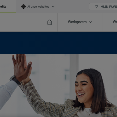
MIJN FAVO
efits
Al onze websites
Werkgevers
We