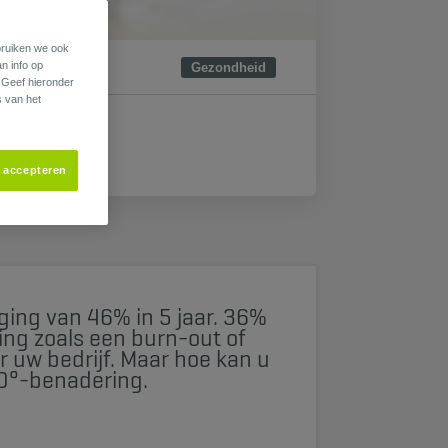
ebruiken we ook
an info op
Gezondheid
. Geef hieronder
s van het
s accepteren
ijging van 46% in 5 jaar. 36%
ng zoals een burn-out of
 uw bedrijf. Maar hoe kan u
360°-benadering.