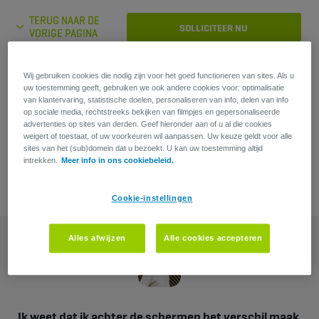
TERUG NAAR DE
SOLLICITEER NU
VORIGE PAGINA
Wij gebruiken cookies die nodig zijn voor het goed functioneren van sites. Als u
Heb je een vraag?
uw toestemming geeft, gebruiken we ook andere cookies voor: optimalisatie
van klantervaring, statistische doelen, personaliseren van info, delen van info
op sociale media, rechtstreeks bekijken van filmpjes en gepersonaliseerde
Lars Verstappen
advertenties op sites van derden. Geef hieronder aan of u al die cookies
weigert of toestaat, of uw voorkeuren wil aanpassen. Uw keuze geldt voor alle
Recruiter
sites van het (sub)domein dat u bezoekt. U kan uw toestemming altijd
intrekken.
Meer info in ons cookiebeleid.
Cookie-instellingen
Alles afwijzen
Alle cookies accepteren
Ik weet dat ik achter de schermen het verschil maak.