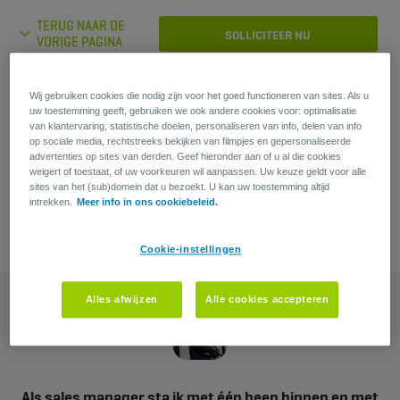
TERUG NAAR DE
SOLLICITEER NU
VORIGE PAGINA
Wij gebruiken cookies die nodig zijn voor het goed functioneren van sites. Als u
Heb je een vraag?
uw toestemming geeft, gebruiken we ook andere cookies voor: optimalisatie
van klantervaring, statistische doelen, personaliseren van info, delen van info
op sociale media, rechtstreeks bekijken van filmpjes en gepersonaliseerde
Livia Vernimmen
advertenties op sites van derden. Geef hieronder aan of u al die cookies
weigert of toestaat, of uw voorkeuren wil aanpassen. Uw keuze geldt voor alle
Recruiter
sites van het (sub)domein dat u bezoekt. U kan uw toestemming altijd
intrekken.
Meer info in ons cookiebeleid.
Cookie-instellingen
Alles afwijzen
Alle cookies accepteren
Als sales manager sta ik met één been binnen en met