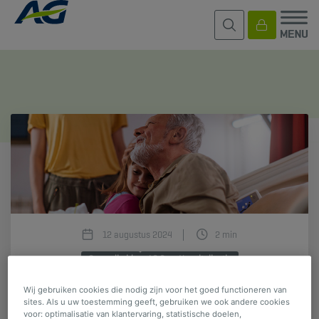
12 augustus 2024
2 min
Gezondheid
AG Care Hospitalisatie
Wij gebruiken cookies die nodig zijn voor het goed functioneren van
Vrij in uw ziekenhuiskeuze?
sites. Als u uw toestemming geeft, gebruiken we ook andere cookies
voor: optimalisatie van klantervaring, statistische doelen,