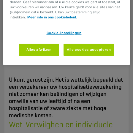
derden. Geef hieronder aan of u al die cookies weigert of toestaat, of
hospitalisatieverzekering
uw voorkeuren wil aanpassen. Uw keuze geldt voor alle sites van het
(sub)domein dat u bezoekt. U kan uw toestemming altijd
stopzetten na een
intrekken.
Meer info in ons cookiebeleid.
schadegeval?
Cookie-instellingen
Alles afwijzen
Alle cookies accepteren
DELEN
U kunt gerust zijn. Het is wettelijk bepaald dat
een verzekeraar uw hospitalisatieverzekering
niet zomaar kan beëindigen of wijzigen
omwille van uw leeftijd of na een
hospitalisatie of zware ziekte met hoge
medische kosten.
Wet-Verwilghen en individuele