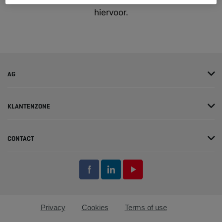
verzoek niet behandelen. Onze excuses
hiervoor.
AG
KLANTENZONE
CONTACT
Privacy
Cookies
Terms of use