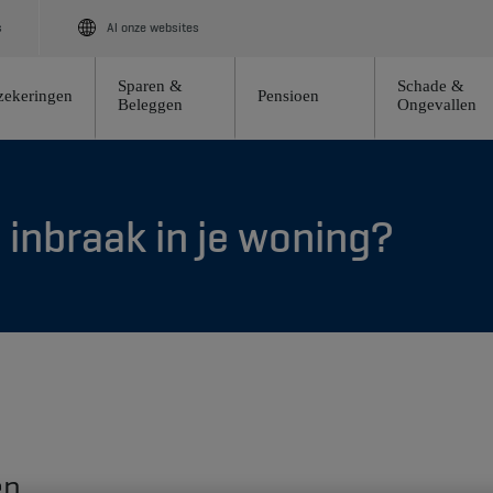
s
Al onze websites
Sparen &
Schade &
zekeringen
Pensioen
Beleggen
Ongevallen
 inbraak in je woning?
en