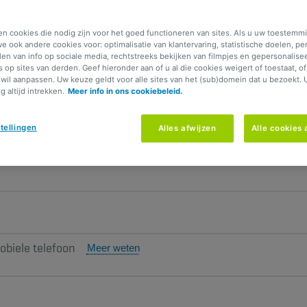
ingebroken … Dat is een akelige ervaring en he
en cookies die nodig zijn voor het goed functioneren van sites. Als u uw toestemmi
e ook andere cookies voor: optimalisatie van klantervaring, statistische doelen, pe
 hoofd koel te houden: met deze heel praktisc
elen van info op sociale media, rechtstreeks bekijken van filmpjes en gepersonalise
s op sites van derden. Geef hieronder aan of u al die cookies weigert of toestaat, o
wil aanpassen. Uw keuze geldt voor alle sites van het (sub)domein dat u bezoekt. 
 altijd intrekken.
Meer info in ons cookiebeleid.
dan doe je best het volgende:
tellingen
Alles afwijzen
Alle cookies
obiele telefoon
Meer weten