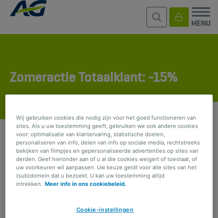
Zomeractie Totaalklant: -15%
Wij gebruiken cookies die nodig zijn voor het goed functioneren van
sites. Als u uw toestemming geeft, gebruiken we ook andere cookies
voor: optimalisatie van klantervaring, statistische doelen,
DELEN
personaliseren van info, delen van info op sociale media, rechtstreeks
bekijken van filmpjes en gepersonaliseerde advertenties op sites van
derden. Geef hieronder aan of u al die cookies weigert of toestaat, of
Verschillende verzekeringen bij AG?
Je trouw wordt
uw voorkeuren wil aanpassen. Uw keuze geldt voor alle sites van het
(sub)domein dat u bezoekt. U kan uw toestemming altijd
beloond!
AG beloont 'Totaalklanten' voor hun
intrekken.
Meer info in ons cookiebeleid.
vertrouwen.
Bij ons
ben je een totaalklant
zodra je
meerdere
Cookie-instellingen