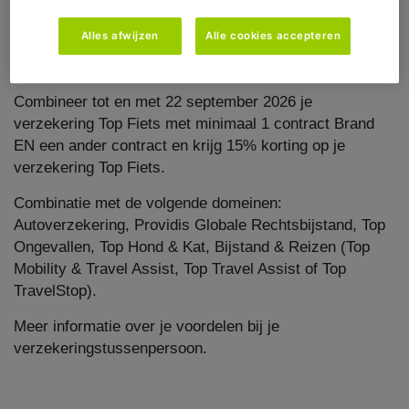
verzekeringen bij AG hebt
.
Alles afwijzen
Alle cookies accepteren
Combineer je verzekering Top Fiets met twee of
meer
domeinen en profiteer van voordeeltarieven.
Combineer tot en met 22 september 2026 je
verzekering Top Fiets met minimaal 1 contract Brand
EN een ander contract en krijg 15% korting op je
verzekering Top Fiets.
Combinatie met de volgende domeinen:
Autoverzekering, Providis Globale Rechtsbijstand, Top
Ongevallen, Top Hond & Kat, Bijstand & Reizen (Top
Mobility & Travel Assist, Top Travel Assist of Top
TravelStop).
Meer informatie over je voordelen bij je
verzekeringstussenpersoon.