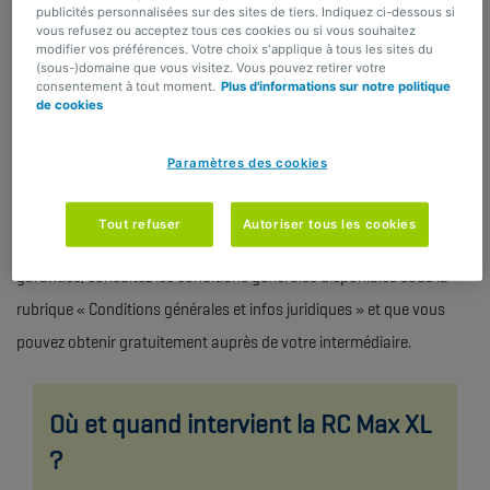
publicités personnalisées sur des sites de tiers. Indiquez ci-dessous si
accompagnent le conducteur principal ou son
vous refusez ou acceptez tous ces cookies ou si vous souhaitez
partenaire cohabitant.
modifier vos préférences. Votre choix s'applique à tous les sites du
(sous-)domaine que vous visitez. Vous pouvez retirer votre
consentement à tout moment.
Plus d'informations sur notre politique
de cookies
Le
partenaire
du conducteur principal est
également couvert
au volant d’une voiture de
Paramètres des cookies
location à l’étranger
.
Des restrictions, plafonds d’indemnisation, franchises et exclusions
Tout refuser
Autoriser tous les cookies
s’appliquent aux garanties. Pour une description détaillée de nos
garanties, consultez les conditions générales disponibles sous la
rubrique « Conditions générales et infos juridiques » et que vous
pouvez obtenir gratuitement auprès de votre intermédiaire.
Où et quand intervient la RC Max XL
?