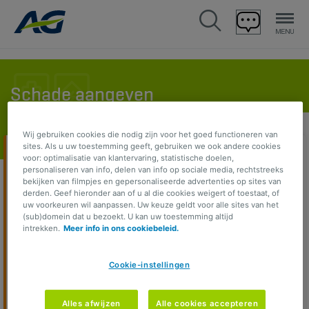
Schade aangeven
Wij gebruiken cookies die nodig zijn voor het goed functioneren van
sites. Als u uw toestemming geeft, gebruiken we ook andere cookies
voor: optimalisatie van klantervaring, statistische doelen,
Geselecteerde product
personaliseren van info, delen van info op sociale media, rechtstreeks
bekijken van filmpjes en gepersonaliseerde advertenties op sites van
derden. Geef hieronder aan of u al die cookies weigert of toestaat, of
Aansprakelijkheid van mijn
uw voorkeuren wil aanpassen. Uw keuze geldt voor alle sites van het
onderneming, mijn bouwbedrijf, en
(sub)domein dat u bezoekt. U kan uw toestemming altijd
mijn aansprakelijkheid als
intrekken.
Meer info in ons cookiebeleid.
bestuurder/bedrijfsleider
Cookie-instellingen
Ander product kiezen
Alles afwijzen
Alle cookies accepteren