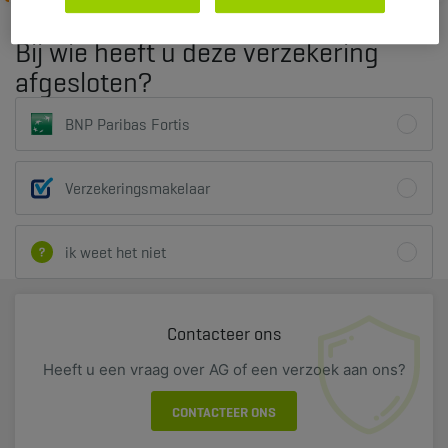
Bij wie heeft u deze verzekering
afgesloten?
BNP Paribas Fortis
Verzekeringsmakelaar
ik weet het niet
Contacteer ons
Heeft u een vraag over AG of een verzoek aan ons?
CONTACTEER ONS