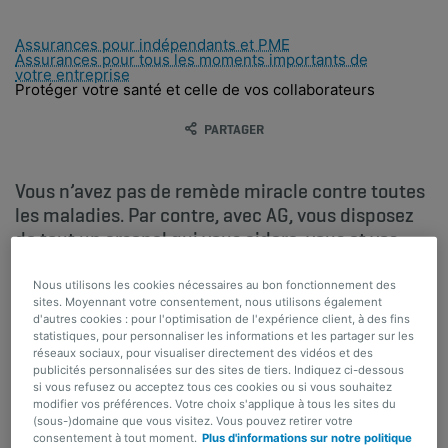
Assurances pour indépendants et PME
Assurances pour tous les moments importants de
votre entreprise
Protéger votre santé et celle de vos collaborateurs
PARTAGER
Vous n’avez pas de remède miracle contre toutes
les maladies. Par contre, avec AG, vous disposez
de tout un arsenal qui vous aidera, vous et vos
collaborateurs, à vous concentrer sur votre
rétablissement.
Nous utilisons les cookies nécessaires au bon fonctionnement des
sites. Moyennant votre consentement, nous utilisons également
d'autres cookies : pour l'optimisation de l'expérience client, à des fins
Plus besoin de vous inquiéter de l’impact
statistiques, pour personnaliser les informations et les partager sur les
financier d’une absence due à une maladie ou un
réseaux sociaux, pour visualiser directement des vidéos et des
accident.
publicités personnalisées sur des sites de tiers. Indiquez ci-dessous
si vous refusez ou acceptez tous ces cookies ou si vous souhaitez
modifier vos préférences. Votre choix s'applique à tous les sites du
(sous-)domaine que vous visitez. Vous pouvez retirer votre
consentement à tout moment.
Plus d'informations sur notre politique