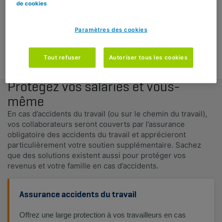
de cookies
Je veux un conseil personnalisé
Paramètres des cookies
DEMANDER UNE OFFRE
Tout refuser
Autoriser tous les cookies
Protégez vos salariés et vous-
même
En cas d’accidents du travail (ou sur le chemin du travail),
vos collaborateurs seront couverts par l’assurance
obligatoire des accidents du travail et apprécieront
particulièrement votre soutien supplémentaire. Sachez
que des solutions existent aussi pour protéger vos
revenus et votre famille en cas d’accidents.
Assurance accidents du travail
Offrez une large protection à vos travailleurs en cas