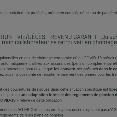
ls sont parfaitement protégés, même en cas d’épidémie ou de pandém
TION​ - VIE/DÉCÈS - REVENU GARANTI - Qu'adv
i mon collaborateur se retrouvait en chômage
eptionnelles en cas de chômage temporaire dû au COVID-19 prévoit 
 automatiquement affiliés aux assurances (pension complémentaire/h
vez souscrites pour eux, et que
les couvertures prévues dans le co
z aussi la possibilité de reporter le paiement des primes pour les tr
et des couvertures de risques dans cette situation spécifique est fixée 
i stipule qu
'une adaptation formelle des règlements de pension doi
COVID-19
» relève de cette obligation.
ment dans AG EB Online. Les employeurs qui ne disposent pas d'AG E
 règlements de leurs plans de pension.