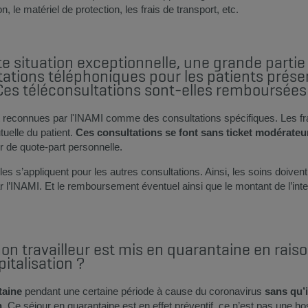
n, le matériel de protection, les frais de transport, etc.​
 situation exceptionnelle, une grande partie
ltations téléphoniques pour les patients pré
 Ces téléconsultations sont-elles remboursées
 reconnues par l'INAMI comme des consultations spécifiques. Les fra
uelle du patient.
Ces consultations se font sans ticket modérateur
 de quote-part personnelle.
s s’appliquent pour les autres consultations. Ainsi, les soins doivent
par l’INAMI. Et le remboursement éventuel ainsi que le montant de l’in
n travailleur est mis en quarantaine en raiso
italisation ?
taine
pendant une certaine période à cause du coronavirus
sans qu’i
n.
Ce séjour en quarantaine est en effet préventif, ce n’est pas une hospi