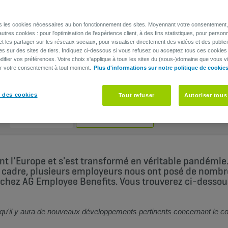
ns les cookies nécessaires au bon fonctionnement des sites. Moyennant votre consentement, 
utres cookies : pour l'optimisation de l'expérience client, à des fins statistiques, pour personn
et les partager sur les réseaux sociaux, pour visualiser directement des vidéos et des publici
es sur des sites de tiers. Indiquez ci-dessous si vous refusez ou acceptez tous ces cookies
ifier vos préférences. Votre choix s'applique à tous les sites du (sous-)domaine que vous vi
er votre consentement à tout moment.
Plus d'informations sur notre politique de cookie
 : que couvre votre assurance AG Empl
 des cookies
Tout refuser
Autoriser tous
PARTAGER
SAUVEGARDER
int l’Europe et s'est transformé en véritable pandémi
 cadre, plusieurs employeurs nous ont posé de nombr
 chez AG Employee Benefits. Vous trouverez ci-dessou
qu'il y aura de nouveaux développements pertinents concernant le coro