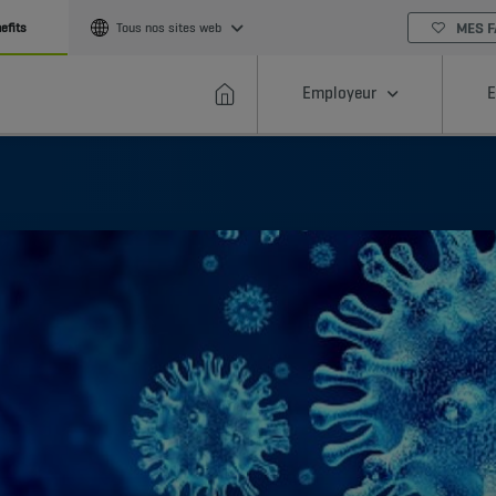
MES F
efits
Tous nos sites web
Employeur
E