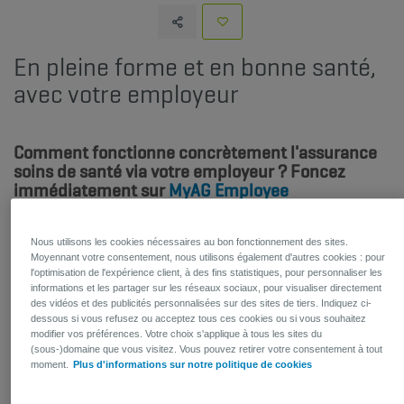
En pleine forme et en bonne santé,
avec votre employeur
Comment fonctionne concrètement l'assurance
soins de santé via votre employeur ? Foncez
immédiatement sur
MyAG Employee
Benefits
pour le découvrir !
Nous utilisons les cookies nécessaires au bon fonctionnement des sites.
Moyennant votre consentement, nous utilisons également d'autres cookies : pour
l'optimisation de l'expérience client, à des fins statistiques, pour personnaliser les
MyAG Employee Benefits
informations et les partager sur les réseaux sociaux, pour visualiser directement
des vidéos et des publicités personnalisées sur des sites de tiers. Indiquez ci-
Comment vous enregistrer et vous c​onnecter sur l’app
dessous si vous refusez ou acceptez tous ces cookies ou si vous souhaitez
modifier vos préférences. Votre choix s'applique à tous les sites du
MyAG Employee Benefits
?​
(sous-)domaine que vous visitez. Vous pouvez retirer votre consentement à tout
moment.
Plus d'informations sur notre politique de cookies
Comment puis-je avoir un aperçu des