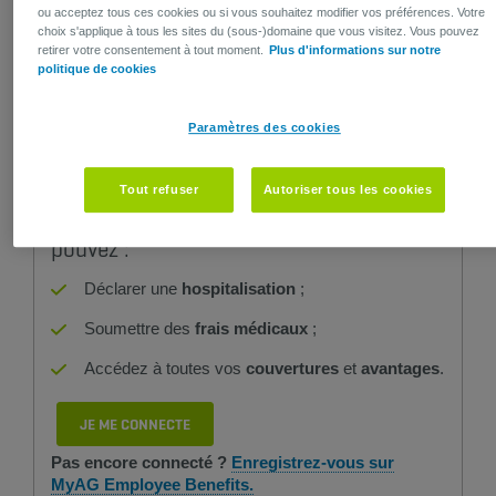
ou acceptez tous ces cookies ou si vous souhaitez modifier vos préférences. Votre
choix s'applique à tous les sites du (sous-)domaine que vous visitez. Vous pouvez
retirer votre consentement à tout moment.
Plus d'informations sur notre
politique de cookies
Paramètres des cookies
Tout refuser
Autoriser tous les cookies
Avec MyAG Employee Benefits, vous
pouvez :
Déclarer une
hospitalisation
;
Soumettre des
frais médicaux
;
Accédez à toutes vos
couvertures
et
avantages
.
JE ME CONNECTE
Pas encore connecté ?
Enregistrez-vous sur
MyAG Employee Benefits.