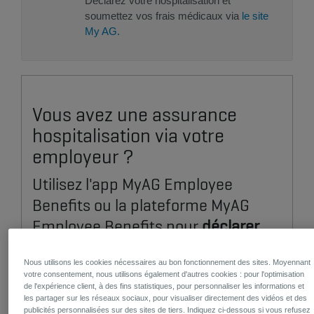
Déclarez votre hospitalisation et
soumettez vos frais médicaux via
le site
My AG.
Vous avez une assurance
hospitalisation via votre
employeur ?
Utilisez l'app MyAG Employee
Benefits ou la plateforme MyAG
Employee Benefits pour
déclarer
une hospitalisation
ou
soumettre
vos frais médicaux
.
Nous utilisons les cookies nécessaires au bon fonctionnement des sites. Moyennant
votre consentement, nous utilisons également d'autres cookies : pour l'optimisation
de l'expérience client, à des fins statistiques, pour personnaliser les informations et
les partager sur les réseaux sociaux, pour visualiser directement des vidéos et des
publicités personnalisées sur des sites de tiers. Indiquez ci-dessous si vous refusez