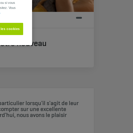
 ou si vous
sitez. Vous
s
 les cookies
notre nouveau
ticulier lorsqu'il s'agit de leur
 compter sur une excellente
d'hui, nous avons le plaisir