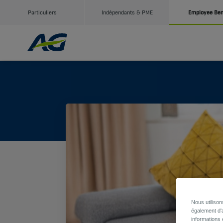
Particuliers
Indépendants & PME
Employee Ben
Nous utiliso
également d'a
informations 