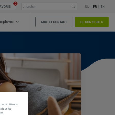
0
AVORIS
NL
FR
EN
mployés
AIDE ET CONTACT
SE CONNECTER
nous utilisons
aliser les
tés