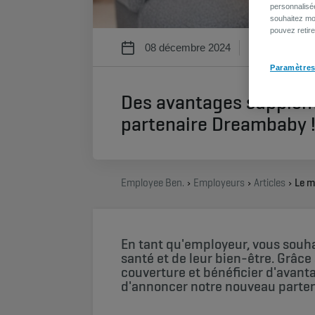
personnalisé
souhaitez mod
pouvez retir
08 décembre 2024
3 min
Paramètres
Des avantages suppléme
partenaire Dreambaby 
Employee Benefits
Employeurs
Articles
En tant qu'employeur, vous souhait
santé et de leur bien-être. Grâce
couverture et bénéficier d'avantag
d'annoncer notre nouveau parten