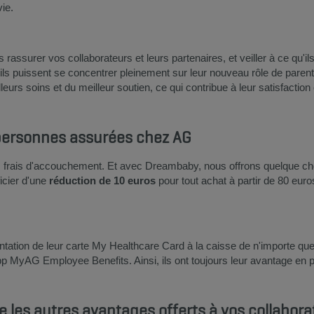
vie.
rassurer vos collaborateurs et leurs partenaires, et veiller à ce qu'i
ils puissent se concentrer pleinement sur leur nouveau rôle de paren
leurs soins et du meilleur soutien, ce qui contribue à leur satisfaction et
 personnes assurées chez AG
s frais d'accouchement. Et avec Dreambaby, nous offrons quelque cho
icier d'une
réduction de 10 euros
pour tout achat à partir de 80 eu
sentation de leur carte My Healthcare Card à la caisse de n'importe 
p MyAG Employee Benefits. Ainsi, ils ont toujours leur avantage en 
e les autres avantages offerts à vos collabora