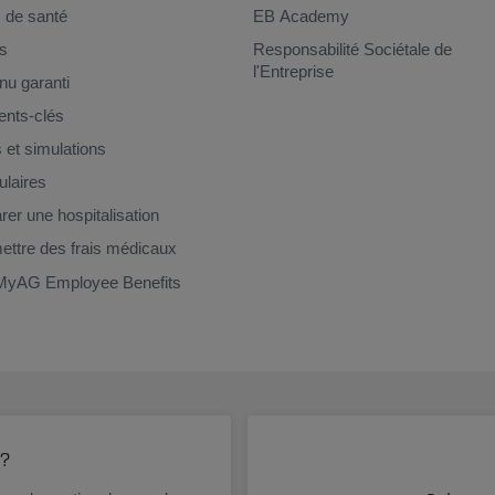
 de santé
EB Academy
s
Responsabilité Sociétale de
l'Entreprise
u garanti
nts-clés
s et simulations
laires
rer une hospitalisation
ttre des frais médicaux
MyAG Employee Benefits
 ?