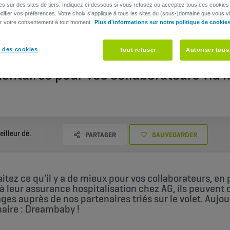
es sur des sites de tiers. Indiquez ci-dessous si vous refusez ou acceptez tous ces cookies
ifier vos préférences. Votre choix s'applique à tous les sites du (sous-)domaine que vous vi
er votre consentement à tout moment.
Plus d'informations sur notre politique de cookie
 des cookies
Tout refuser
Autoriser tous
ntaires pour vos collaborateurs via 
!
Le meilleur départ, grâce à AG et Dreambaby
PARTAGER
SAUVEGARDER
ez ce qu'il y a de mieux pour vos collaborateurs, en par
 à leur assurance hospitalisation chez AG, ils peuvent
es auprès de nos partenaires triés sur le volet. Aujour
aire : Dreambaby !