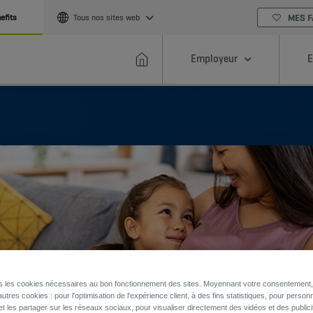
MES F
efits
Tous nos sites web
Employeur
E
ns les cookies nécessaires au bon fonctionnement des sites. Moyennant votre consentement, 
utres cookies : pour l'optimisation de l'expérience client, à des fins statistiques, pour personn
et les partager sur les réseaux sociaux, pour visualiser directement des vidéos et des publici