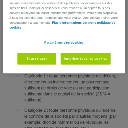
Seules des personnes physiques peuvent être désignées
visualiser directement des vidéos et des publicités personnalisées sur des
comme bénéficiaires effectifs. II s'agit des personnes
sites de tiers. Indiquez ci-dessous si vous refusez ou acceptez tous ces
physiques qui, directement ou indirectement, possèdent ou
cookies ou si vous souhaitez modifier vos préférences. Votre choix s'applique
à tous les sites du (sous-)domaine que vous visitez. Vous pouvez retirer votre
contrôlent effectivement la personne morale, la société ou
consentement à tout moment.
Plus d'informations sur notre politique de
la construction juridique, et/ou des personnes physiques au
cookies
profit desquelles des opérations sont réalisées. En principe,
vous avez dû enregistrer ces personnes physiques dans le
Paramètres des cookies
registre UBO.
Tout refuser
Autoriser tous les cookies
Pour une société non cotée (SA, SARL...) : Nous
distinguons ici 3 catégories:
Catégorie 1 : toute personne physique qui détient,
directement ou indirectement, un pourcentage
suffisant de droits de vote ou une participation
suffisante dans le capital de la société (25 % =
suffisant).
Catégorie 2 : toute personne physique qui exerce
le contrôle de la société par d'autres moyens (par
exemple, droit de nommer ou de révoquer les