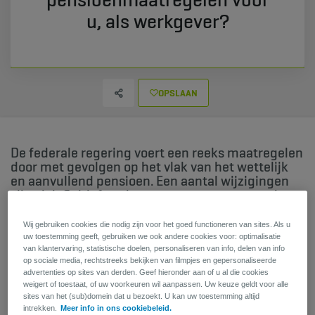
u, als werkgever?
OPSLAAN
De federale regering voert een reeks maatregelen
door met gevolgen op het vlak van het wettelijk
en aanvullend pensioen. Een aantal wijzigingen
zijn al definitief, andere moeten nog gestemd
worden. Wat geldt er al? Wat staat nog in de
steigers? We overlopen alles voor u.
Wij gebruiken cookies die nodig zijn voor het goed functioneren van sites. Als u
uw toestemming geeft, gebruiken we ook andere cookies voor: optimalisatie
van klantervaring, statistische doelen, personaliseren van info, delen van info
Welke maatregelen zijn al van kracht?
op sociale media, rechtstreeks bekijken van filmpjes en gepersonaliseerde
advertenties op sites van derden. Geef hieronder aan of u al die cookies
weigert of toestaat, of uw voorkeuren wil aanpassen. Uw keuze geldt voor alle
sites van het (sub)domein dat u bezoekt. U kan uw toestemming altijd
Op parafiscaal vlak zijn er al enkele wijzigingen definitief
intrekken.
Meer info in ons cookiebeleid.