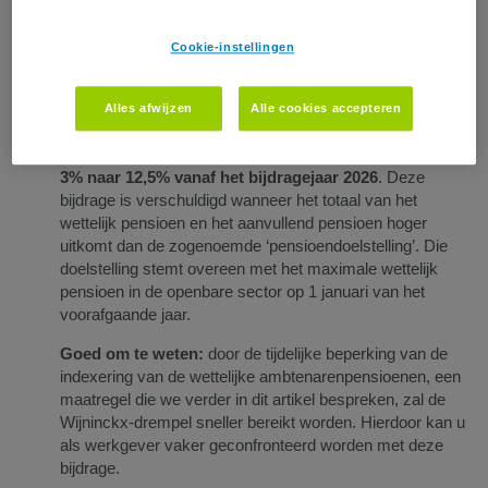
gestemd. De volgende twee maatregelen gelden sinds 1 januari
2026.
Cookie-instellingen
Verhoging Wijninckx-bijdrage
Alles afwijzen
Alle cookies accepteren
De bijzondere sociale zekerheidsbijdrage op de zeer
hoge aanvullende pensioenen
(“Wijninckx”) stijgt
van
3% naar 12,5%
vanaf het bijdragejaar 2026
. Deze
bijdrage is verschuldigd wanneer het totaal van het
wettelijk pensioen en het aanvullend pensioen hoger
uitkomt dan de zogenoemde ‘pensioendoelstelling’. Die
doelstelling stemt overeen met het maximale wettelijk
pensioen in de openbare sector op 1 januari van het
voorafgaande jaar.
Goed om te weten:
door de tijdelijke beperking van de
indexering van de wettelijke ambtenarenpensioenen, een
maatregel die we verder in dit artikel bespreken, zal de
Wijninckx-drempel sneller bereikt worden. Hierdoor kan u
als werkgever vaker geconfronteerd worden met deze
bijdrage.