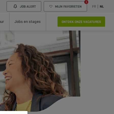
1
JOB ALERT
MIJN FAVORIETEN
FR
NL
uur
Jobs en stages
ONTDEK ONZE VACATURES