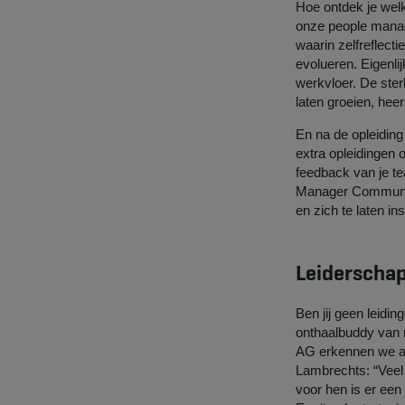
Hoe ontdek je welk
onze people manage
waarin zelfreflecti
evolueren. Eigenl
werkvloer. De ste
laten groeien, hee
En na de opleiding
extra opleidingen o
feedback van je te
Manager Communit
en zich te laten ins
Leiderschap
Ben jij geen leidi
onthaalbuddy van 
AG erkennen we all
Lambrechts: “Veel 
voor hen is er een