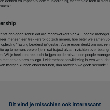
isch denken en impactvol communiceren bij, facetten die toch al dicht 
unen.”
dership
chts dan geen schrik dat alle medewerkers van AG people manager
meer mensen een trekkersrol op zich nemen, hoe beter we samen vo
 opleiding ‘Tasting Leadership’ gestart. Als je eraan denkt om ooit een
 op te nemen, verwerf je in dat traject alvast inzichten over belangr
n. Wil je heel concreet zicht krijgen op de rol van een people manage
n met een ervaren collega. Leiderschapsontwikkeling is een werk dat n
s van morgen kunnen ondersteunen, dan aarzelen we geen seconde.”
Dit vind je misschien ook interessant