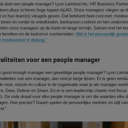
t doet een people manager? Lynn Lambrechts, HR Business Partner
eercultuur scheren hoge toppen bij AG. Onze managers vliegen op d
t ze hun team(s) vleugels geven. Dat betekent heel concreet: mede
 tonen en verder te ontwikkelen, leerkansen creëren en hen ondersteu
j letten onze managers op de korte en lange termijn. Samen met het te
n bereiken en de toekomst voorbereiden.
Wat is het persoonlijk groe
e medewerker in dialoog."
waliteiten voor een people manager
en
good enough
manager een geweldige people manager? Lynn Lambre
waliteiten van een manager, dan vind je lange lijsten. Er is geen eend
e visie, missie en cultuur in de organisatie waar je als manager werkt.
, Dare, Deliver en Share. En er is een leadership charter met focus 
AG. De rode draad voor elke people manager is om die waarden elke 
ragen. Hoe precies? Daarin spelen de persoonlijke sterktes en stijl v
rol.”