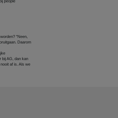
bij people
 worden? “Neen,
oruitgaan. Daarom
ijke
r bij AG, dan kan
ooit af is. Als we