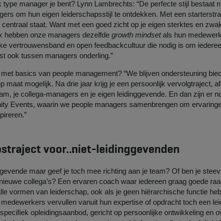
 type manager je bent? Lynn Lambrechts: “De perfecte stijl bestaat ni
rs om hun eigen leiderschapsstijl te ontdekken. Met een starterstra
e centraal staat. Want met een goed zicht op je eigen sterktes en zwak
ijk hebben onze managers dezelfde
growth mindset
als hun medewerk
rke vertrouwensband en open feedbackcultuur die nodig is om iederee
rst ook tussen managers onderling.”
 met basics van people management? “We blijven ondersteuning bieden
p maat mogelijk. Na drie jaar krijg je een persoonlijk vervolgtraject,
am, je collega-managers en je eigen leidinggevende. En dan zijn er 
y Events, waarin we people managers samenbrengen om ervaringen 
pireren.”
straject voor… niet-leidinggevenden
nggevende maar geef je toch mee richting aan je team? Of ben je steev
nieuwe collega’s? Een ervaren coach waar iedereen graag goede raa
e vormen van leiderschap, ook als je geen hiërarchische functie heb
medewerkers vervullen vanuit hun expertise of opdracht toch een lei
 specifiek opleidingsaanbod, gericht op persoonlijke ontwikkeling en o