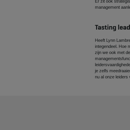
Er zit ook strateg
management aanle
Tasting lea
Heeft Lynn Lambre
integendeel. Hoe 
zijn we ook met de
managementsfunctie
leidersvaardighede
je zelfs meedraaie
nu al onze leider