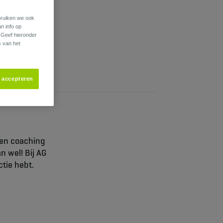
ebruiken we ook
an info op
. Geef hieronder
s van het
s accepteren
 en coaching
n wel! Bij AG
ctie hebt.