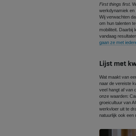
First things first.
Wa
werkdynamiek en l
Wij verwachten da
om hun talenten te
mobiliteit. Daarbi
vandaag resultate
gaan ze met ieder
Lijst met k
Wat maakt van e
naar de vereiste k
veel hangt af van d
onze waarden: Care
groeicultuur van 
werkvloer uit te d
natuurlijk ook een 