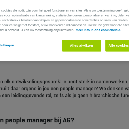
 cookies die nodig zijn voor het goed functioneren van sites. Als u uw toestemming geeft, g
s voor: optimalisatie van klantervaring, statistische doelen, personaliseren van info, delen v
Hoe word je een people manager?
a, rechtstreeks bekijken van filmpjes en gepersonaliseerde advertenties op sites van derden
ie cookies weigert of toestaat, of uw voorkeuren wil aanpassen. Uw keuze geldt voor alle site
dat u bezoekt. U kan uw toestemming altijd intrekken.
Meer info in ons cookiebeleid.
17 november 2021 -
3 min
tellingen
Alles afwijzen
Alle cookie
DELEN
OPSLAAN
in elk ontwikkelingsgesprek: je bent sterk in samenwerken
Schuilt daar ergens in jou een people manager? We denken va
n een leidinggevende rol, zelfs als je geen hiërarchische fun
n people manager bij AG?