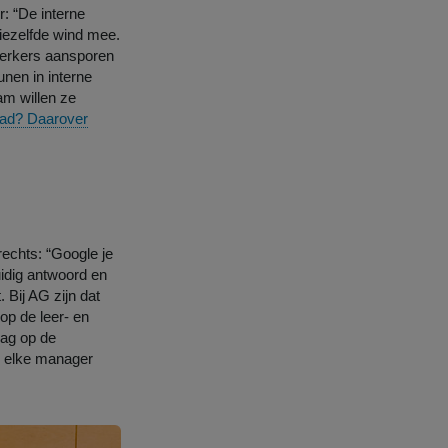
: “De interne
iezelfde wind mee.
werkers aansporen
nen in interne
am willen ze
ipad? Daarover
chts: “Google je
uidig antwoord en
 Bij AG zijn dat
op de leer- en
dag op de
an elke manager