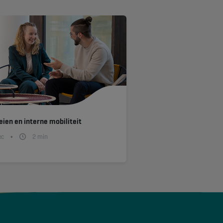
ien en interne mobiliteit
ec
2
min
•