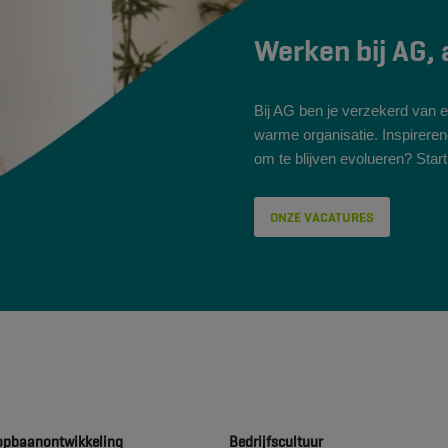
Werken bij AG,
Bij AG ben je verzekerd van ee
warme organisatie. Inspirere
om te blijven evolueren? Star
ONZE VACATURES
opbaanontwikkeling
Bedrijfscultuur