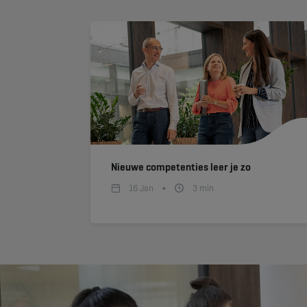
Nieuwe competenties leer je zo
16 Jan
3
min
•