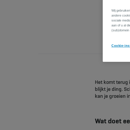
Wij gebruiken
andere cookie
sociale medi
aan of u al d
(sub)domein 
Cookie-ins
Het komt terug 
blijkt je ding. 
kan je groeien i
Wat doet ee