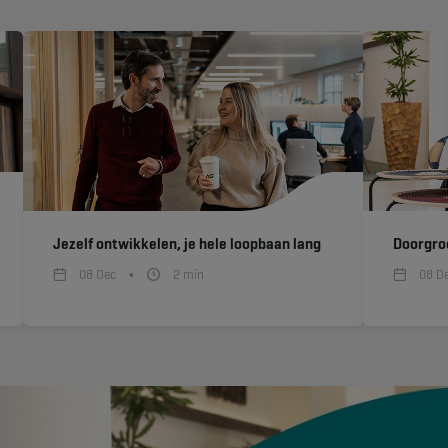
Jezelf ontwikkelen, je hele loopbaan lang
Doorgroe
08 Dec
2
min
08 D
•