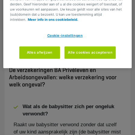
nodig voor de babysitter van
derden. Geef hieronder aan of u al die cookies weigert of toestaat, of
uw voorkeuren wil aanpassen. Uw keuze geldt voor alle sites van het
mijn kinderen?
(sub)domein dat u bezoekt. U kan uw toestemming altijd
intrekken.
Meer info in ons cookiebeleid.
Cookie-instellingen
DELEN
Alles afwijzen
Alle cookies accepteren
De verzekeringen BA Privéleven en
Arbeidsongevallen: welke verzekering voor
welk ongeval?​
Wat als de babysitter zich per ongeluk
verwondt?
Raakt uw babysitter verwond zonder dat uzelf
of uw kind aansprakelijk zijn (de babysitter mist