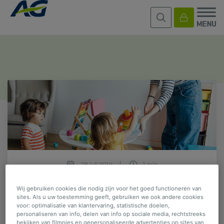
28 juli 2014
1 min
Gezin
Pack Familale+
Wij gebruiken cookies die nodig zijn voor het goed functioneren van
sites. Als u uw toestemming geeft, gebruiken we ook andere cookies
voor: optimalisatie van klantervaring, statistische doelen,
Heb ik een speciale verzekering
personaliseren van info, delen van info op sociale media, rechtstreeks
bekijken van filmpjes en gepersonaliseerde advertenties op sites van