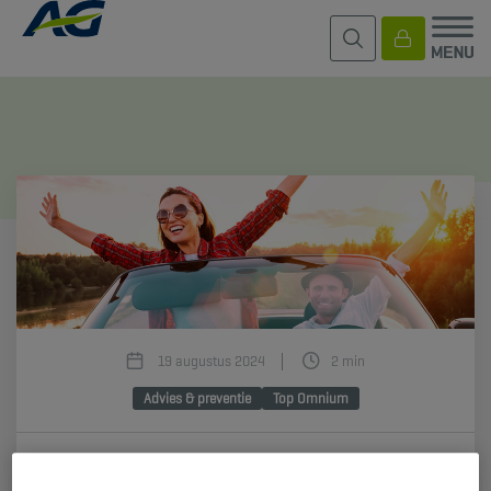
19 augustus 2024
2 min
Advies & preventie
Top Omnium
U koopt een auto