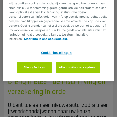
Wij gebruiken cookies die nodig zijn voor het goed functioneren van
sites. Als u uw toestemming geeft, gebruiken we ook andere cookies
voor: optimalisatie van klantervaring, statistische doelen,
personaliseren van info, delen van info op sociale media, rechtstreeks
DELEN
bekijken van filmpjes en gepersonaliseerde advertenties op sites van
derden. Geef hieronder aan of u al die cookies weigert of toestaat, of
uw voorkeuren wil aanpassen. Uw keuze geldt voor alle sites van het
(sub)domein dat u bezoekt. U kan uw toestemming altijd
intrekken.
Meer info in ons cookiebeleid.
​U bent toe aan een nieuwe auto. Zodra u een
(tweedehands)wagen naar uw keuze
Cookie-instellingen
gevonden hebt, wilt u uiteraard snel en met
een gerust gemoed de baan op. Zorg daarom
tijdig voor de inschrijving en een goede
Alles afwijzen
Alle cookies accepteren
verzekering.
Breng meteen de inschrijving en
verzekering in orde
​U bent toe aan een nieuwe auto. Zodra u een
(tweedehands)wagen naar uw keuze