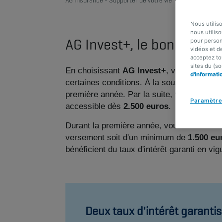
AG Insurance - Supporter de votre vie
Branche 21
Nous utilis
nous utiliso
AG Invest+, le bon choix 
pour person
vidéos et d
acceptez to
sites du (s
En choisissant
AG Invest+
, vous placez 
d'informati
certaines conditions. À la souscription du
première année. Par la suite, vous bénéfic
Paramètre
accessible dès
2.500 euros
.
Durant la première année, vous avez la li
versement soit d'un minimum de
1.500 eu
bénéficient du taux d'intérêt garanti en 
Deux taux d'intérêt garantis