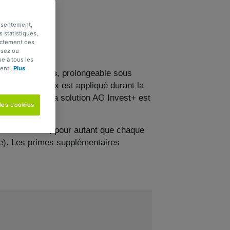
RTAGER
onsentement,
s statistiques,
rectement des
usez ou
e à tous les
ent.
Plus
 ans et 1 mois
, prolongeable sous
 Le premier taux est appliqué durant la
e du contrat. La solution AG Invest+ est
les cookies
le souhaitez, pour autant que chaque
rée). Les primes supplémentaires