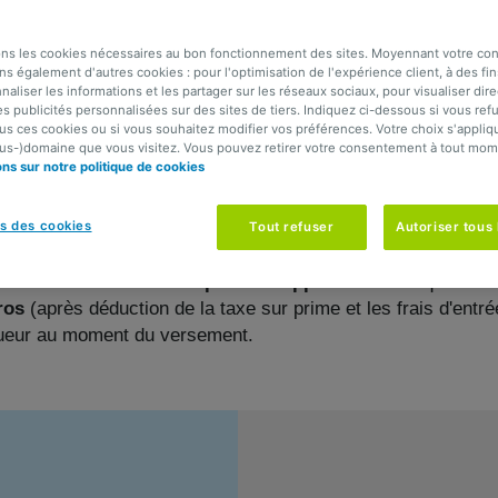
 avec taux d’intérêt et capital garantis
AG Invest+
PA
ons les cookies nécessaires au bon fonctionnement des sites. Moyennant votre c
ns également d'autres cookies : pour l'optimisation de l'expérience client, à des fin
pour moi ?
naliser les informations et les partager sur les réseaux sociaux, pour visualiser di
es publicités personnalisées sur des sites de tiers. Indiquez ci-dessous si vous ref
us ces cookies ou si vous souhaitez modifier vos préférences. Votre choix s'appliqu
ous-)domaine que vous visitez. Vous pouvez retirer votre consentement à tout mom
votre argent dans une
assurance-épargne d’une durée de 8
ons sur notre politique de cookies
 contrat, vous connaissez les
deux taux d’intérêt garantis
.
iez d’un nouveau taux d’intérêt garanti pour la durée restant
s des cookies
Tout refuser
Autoriser tous 
berté de verser autant de
primes supplémentaires
que vous 
ros
(après déduction de la taxe sur prime et les frais d'ent
vigueur au moment du versement.