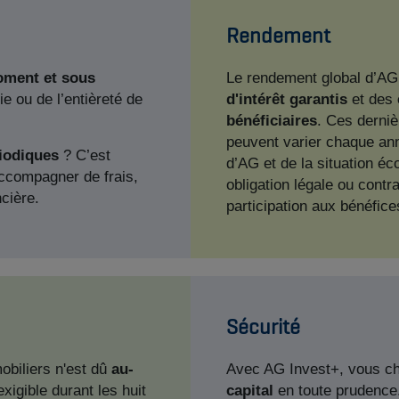
Rendement
oment et sous
Le rendement global d’AG
ie ou de l’entièreté de
d'intérêt garantis
et des
bénéficiaires
. Ces derniè
peuvent varier chaque ann
riodiques
? C’est
d’AG et de la situation é
accompagner de frais,
obligation légale ou contr
ncière.
participation aux bénéfic
Sécurité
obiliers n'est dû
au-
Avec AG Invest+, vous ch
exigible durant les huit
capital
en toute prudence