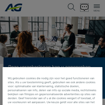
Deze verzekeringen kan u aanspreken
zodra de baby er is
Wij gebruiken cookies die nodig zijn voor het goed functioneren van
sites. Als u uw toestemming geeft, gebruiken we ook andere cookies
U bent zwanger
voor: optimalisatie van klantervaring, statistische doelen,
personaliseren van info, delen van info op sociale media, rechtstreeks
bekijken van filmpjes en gepersonaliseerde advertenties op sites van
derden. Geef hieronder aan of u al die cookies weigert of toestaat, of
uw voorkeuren wil aanpassen. Uw keuze geldt voor alle sites van het