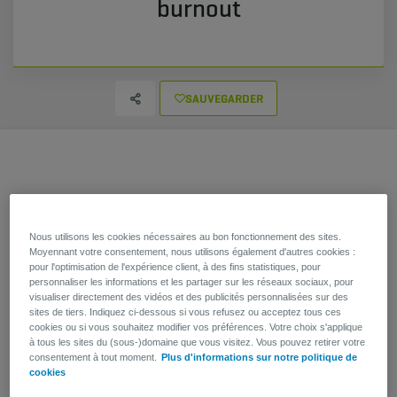
burnout
SAUVEGARDER
​Une analyse réalisée auprès de 2.000 travailleurs belges
confirme la tendance alarmante constatée sur le marché du
Nous utilisons les cookies nécessaires au bon fonctionnement des sites.
travail : 2 Belges sur 5 sont dans une zone d'alarme orange
Moyennant votre consentement, nous utilisons également d'autres cookies :
(risque) ou rouge (risque très élevé).
pour l'optimisation de l'expérience client, à des fins statistiques, pour
personnaliser les informations et les partager sur les réseaux sociaux, pour
​AG Health Partner – rebaptisé depuis quelques
visualiser directement des vidéos et des publicités personnalisées sur des
semaines
Waldon
– assure le suivi du risque de burnout en
sites de tiers. Indiquez ci-dessous si vous refusez ou acceptez tous ces
cookies ou si vous souhaitez modifier vos préférences. Votre choix s'applique
Belgique grâce à son Burnout Assessment Tool. Ce
à tous les sites du (sous-)domaine que vous visitez. Vous pouvez retirer votre
questionnaire, établi sur une base scientifique, se concentre sur
consentement à tout moment.
Plus d'informations sur notre politique de
quatre dimensions fondamentales comprenant chacune quatre
cookies
échelles (énergie, engagement, régulation des émotions,