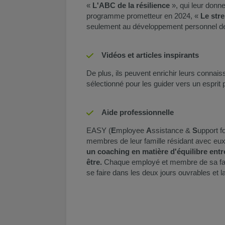
«
L'ABC de la résilience
», qui leur donn
programme prometteur en 2024, «
Le str
seulement au développement personnel de 
Vidéos et articles inspirants​
De plus, ils peuvent enrichir leurs connais
sélectionné pour les guider vers un esprit 
Aide professionnelle
EASY (
E
mployee
A
ssistance &
S
upport f
membres de leur famille résidant avec eu
un coaching en matière d'équilibre entre
être.
Chaque employé et membre de sa fami
se faire dans les deux jours ouvrables et l