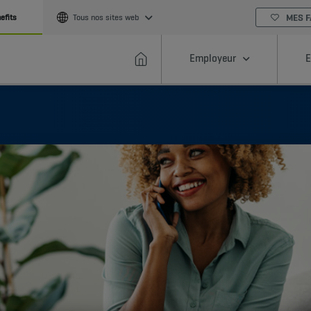
MES F
efits
Tous nos sites web
Employeur
E