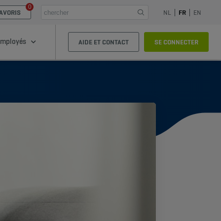
0
AVORIS
NL
FR
EN
mployés
AIDE ET CONTACT
SE CONNECTER