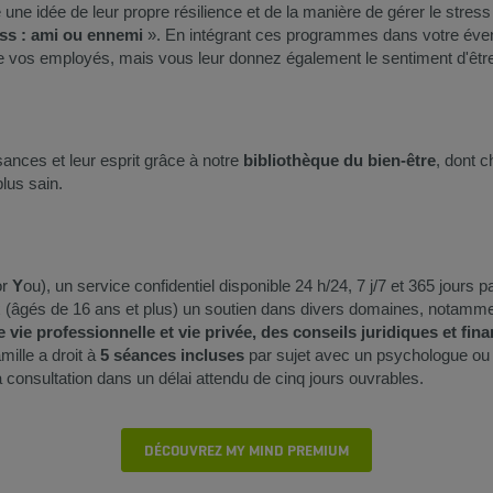
e une idée de leur propre résilience et de la manière de gérer le stres
ess : ami ou ennemi
». En intégrant ces programmes dans votre évent
vos employés, mais vous leur donnez également le sentiment d'être
sances et leur esprit grâce à notre
bibliothèque du bien-être
, dont 
plus sain.
or
Y
ou), un service confidentiel disponible 24 h/24, 7 j/7 et 365 jours 
x (âgés de 16 ans et plus) un soutien dans divers domaines, notamm
 vie professionnelle et vie privée, des conseils juridiques et fina
lle a droit à
5 séances incluses
par sujet avec un psychologue ou u
a consultation dans un délai attendu de cinq jours ouvrables.
DÉCOUVREZ MY MIND PREMIUM