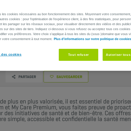
ns les cookies nécessaires au bon fonctionnement des sites. Moyennant votre consentement, 
utres cookies : pour l'optimisation de l'expérience client, à des fins statistiques, pour personn
et les partager sur les réseaux sociaux, pour visualiser directement des vidéos et des publici
es sur des sites de tiers. Indiquez ci-dessous si vous refusez ou acceptez tous ces cookies
ifier vos préférences. Votre choix s'applique à tous les sites du (sous-)domaine que vous vi
er votre consentement à tout moment.
Plus d'informations sur notre politique de cookie
en-être de vos employés avec My Mind
 des cookies
Tout refuser
Autoriser tous
PARTAGER
SAUVEGARDER
 plus en plus valorisée, il est essentiel de priorise
 et My Care Premium, vous faites preuve de proact
 des initiatives de santé et de bien-être. Ces off
e simple, accessible et confidentielle la santé men