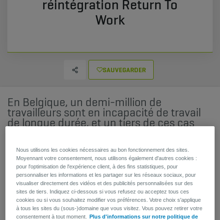
réintégration Return To
Work
SAUVEGARDER
En Belgique, un demi-million de
travailleurs sont en incapacité de travail
de longue durée, et un tiers de ces cas
sont attribués à des troubles
psychologiques. Cette tendance
croissante est également perceptible
Nous utilisons les cookies nécessaires au bon fonctionnement des sites.
Moyennant votre consentement, nous utilisons également d'autres cookies :
chez les clients d'AG. En tant
pour l'optimisation de l'expérience client, à des fins statistiques, pour
qu'employeur, il est essentiel de prendre
personnaliser les informations et les partager sur les réseaux sociaux, pour
en compte ces informations. Non
visualiser directement des vidéos et des publicités personnalisées sur des
seulement pour le bien-être de vos
sites de tiers. Indiquez ci-dessous si vous refusez ou acceptez tous ces
cookies ou si vous souhaitez modifier vos préférences. Votre choix s'applique
employés, mais aussi pour la santé de
à tous les sites du (sous-)domaine que vous visitez. Vous pouvez retirer votre
votre entreprise. En effet, l'absentéisme
consentement à tout moment.
Plus d'informations sur notre politique de