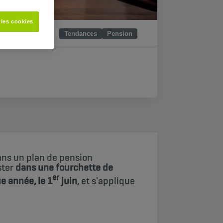
 les cookies
Tendances
Pension
ans un plan de pension
ster
dans une fourchette de
er
e année, le 1
juin
, et s'applique