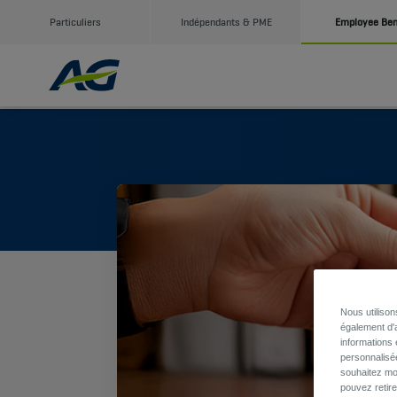
Particuliers
Indépendants & PME
Employee Ben
Nous utiliso
également d'a
informations 
personnalisé
souhaitez mod
pouvez retir