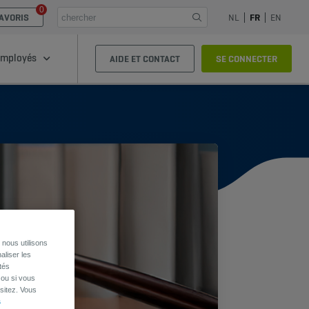
0
AVORIS
NL
FR
EN
mployés
AIDE ET CONTACT
SE CONNECTER
nous utilisons
aliser les
tés
 ou si vous
sitez. Vous
s