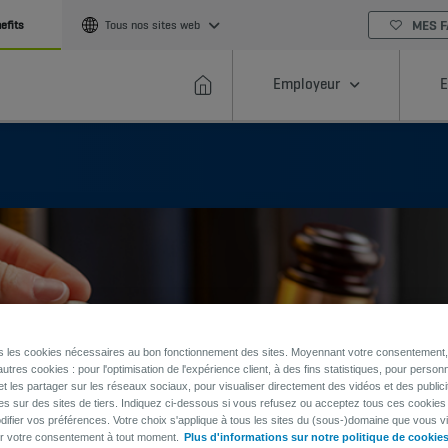
MES F
efits
Tous nos sites web
Employeur
E
ns les cookies nécessaires au bon fonctionnement des sites. Moyennant votre consentement, 
utres cookies : pour l'optimisation de l'expérience client, à des fins statistiques, pour personn
et les partager sur les réseaux sociaux, pour visualiser directement des vidéos et des publici
es sur des sites de tiers. Indiquez ci-dessous si vous refusez ou acceptez tous ces cookies
ifier vos préférences. Votre choix s'applique à tous les sites du (sous-)domaine que vous vi
er votre consentement à tout moment.
Plus d'informations sur notre politique de cookie