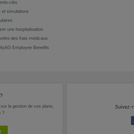
nts-clés
s et simulations
laires
rer une hospitalisation
ttre des frais médicaux
MyAG Employee Benefits
 ?
Suivez-
sur la gestion de vos plans,
s ?
T