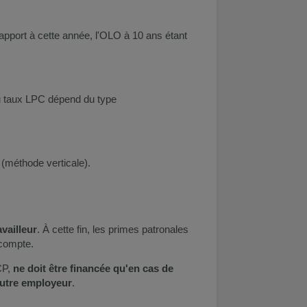
pport à cette année, l'OLO à 10 ans étant
 du taux LPC dépend du type
s
(méthode verticale).
vailleur
. À cette fin, les primes patronales
 compte.
CP,
ne doit être financée qu'en cas de
 autre employeur
.