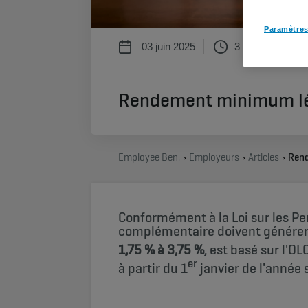
Paramètres
03 juin 2025
3 min
Rendement minimum léga
Employee Benefits
Employeurs
Articles
Conformément à la Loi sur les P
complémentaire doivent génére
1,75 % à 3,75 %
, est basé sur l'OL
er
à partir du 1
janvier de l'année 