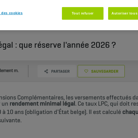
 des cookies
Tout refuser
Autoriser tous
l : que réserve l'année 2026 ?
Rendement minimum légal : que réserve l'année 2026 ?
PARTAGER
SAUVEGARDER
ensions Complémentaires, les versements effectués d
r un
rendement minimal légal
. Ce taux LPC, qui doit re
O à 10 ans (obligation d'État belge). Il est calculé
chaqu
suivante.