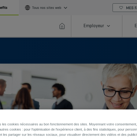
MES F
efits
Tous nos sites web
Employeur
E
ns les cookies nécessaires au bon fonctionnement des sites. Moyennant votre consentement, 
utres cookies : pour l'optimisation de l'expérience client, à des fins statistiques, pour personn
et les partager sur les réseaux sociaux, pour visualiser directement des vidéos et des publici