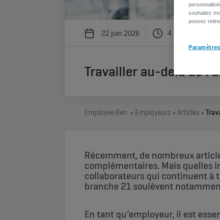
personnalisé
souhaitez mod
pouvez retir
22 juin 2026
4 min
Paramètres
Travailler au-delà de l’
Employee Benefits
Employeurs
Articles
Récemment, de nombreux articles 
complémentaires. Mais quelles in
collaborateurs qui continuent à t
branche 21 soulèvent notamment
En tant qu’employeur, il est esse