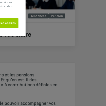
 ou si vous
sitez. Vous
s
Tendances
Pension
 les cookies
e vue claire
s et les pensions
Et qu’en est-il des
 » à contributions définies en
in de pouvoir accompagner vos