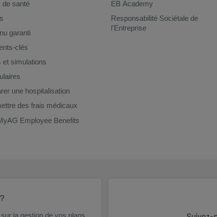
 de santé
EB Academy
s
Responsabilité Sociétale de
l'Entreprise
u garanti
nts-clés
s et simulations
laires
rer une hospitalisation
ttre des frais médicaux
MyAG Employee Benefits
 ?
Suivez-
sur la gestion de vos plans,