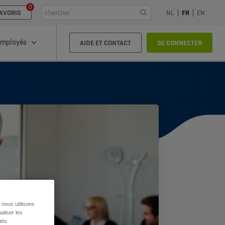
0
AVORIS
NL
FR
EN
mployés
AIDE ET CONTACT
SE CONNECTER
nous utilisons
aliser les
tés