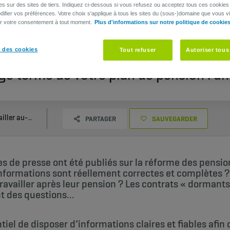
es sur des sites de tiers. Indiquez ci-dessous si vous refusez ou acceptez tous ces cookies
ifier vos préférences. Votre choix s'applique à tous les sites du (sous-)domaine que vous vi
er votre consentement à tout moment.
Plus d'informations sur notre politique de cookie
 des cookies
Tout refuser
Autoriser tous
âge terme de votre plan de pension : un
Travailler au-delà de l’âge terme de votre plan de pension
PARTAGER
SAUVEGARDER
de presse ont été publiés sur la réforme des pension
formations sont réellement correctes et complètes ? 
ravailler après leur pension ? Les contrats « dormants
 des questions…
ntiel de disposer d’informations claires et fiables af