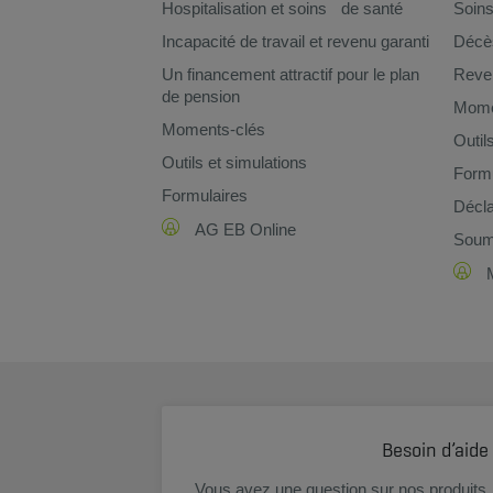
Hospitalisation et soins de santé
Soins
Incapacité de travail et revenu garanti
Décè
Un financement attractif pour le plan
Reven
de pension
Mome
Moments-clés
Outil
Outils et simulations
Formu
Formulaires
Décla
AG EB Online
Soume
Besoin d’aide
Vous avez une question sur nos produits, 