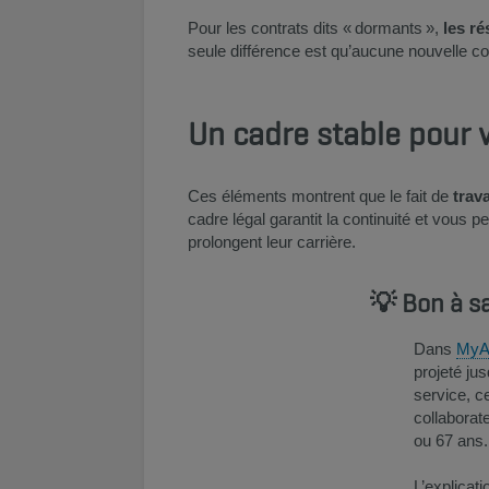
Pour les contrats dits « dormants »,
les r
seule différence est qu’aucune nouvelle co
Un cadre stable pour v
Ces éléments montrent que le fait de
trav
cadre légal garantit la continuité et vous p
prolongent leur carrière.
💡 Bon à sa
Dans
MyA
projeté ju
service, c
collaborat
ou 67 ans.
L’explicati