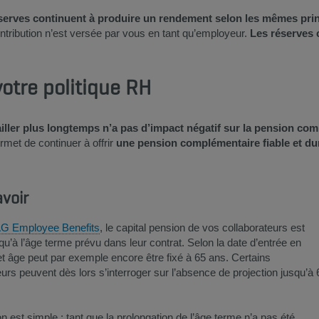
éserves continuent à produire un rendement selon les mêmes pri
ntribution n’est versée par vous en tant qu’employeur.
Les réserves 
otre politique RH
ailler plus longtemps n’a pas d’impact négatif sur la pension co
ermet de continuer à offrir
une pension complémentaire fiable et du
voir
G Employee Benefits
, le capital pension de vos collaborateurs est
squ’à l’âge terme prévu dans leur contrat. Selon la date d’entrée en
et âge peut par exemple encore être fixé à 65 ans. Certains
eurs peuvent dès lors s’interroger sur l’absence de projection jusqu’à 
on est simple : tant que la prolongation de l’âge terme n’a pas été