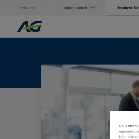
Particuliers
Indépendants & PME
Employee Ben
Nous utiliso
également d'a
informations 