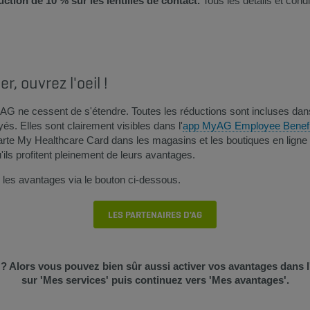
uction de 10 % sur les lentilles de contact.
Tous les détails et cond
, ouvrez l'oeil !
AG ne cessent de s'étendre. Toutes les réductions sont incluses dan
s. Elles sont clairement visibles dans l'
app MyAG Employee Benefit
carte My Healthcare Card dans les magasins et les boutiques en ligne 
'ils profitent pleinement de leurs avantages.
les avantages via le bouton ci-dessous.
LES PARTENAIRES D'AG
Alors vous pouvez bien sûr aussi activer vos avantages dans 
sur 'Mes services' puis continuez vers 'Mes avantages'.​