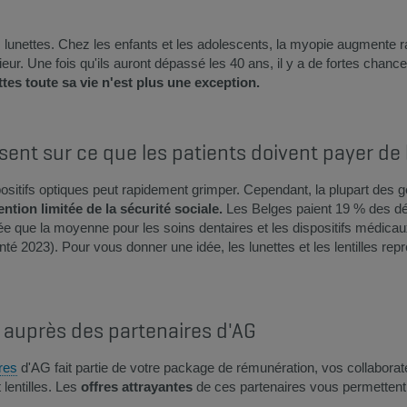
s lunettes. Chez les enfants et les adolescents, la myopie augmente ra
eur. Une fois qu'ils auront dépassé les 40 ans, il y a de fortes chances
tes toute sa vie n'est plus une exception.​​
sent sur ce que les patients doivent payer de
positifs optiques peut rapidement grimper. Cependant, la plupart des ge
ntion limitée de la sécurité sociale.
Les Belges paient 19 % des dé
ée que la moyenne pour les soins dentaires et les dispositifs médicaux t
é 2023). Pour vous donner une idée, les lunettes et les lentilles repré
 auprès des partenaires d'AG​
res
d'AG fait partie de votre package de rémunération, vos collaborate
lentilles. Les
offres attrayantes
de ces partenaires vous permettent d'