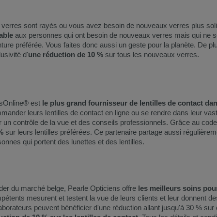
 verres sont rayés ou vous avez besoin de nouveaux verres plus sol
able
aux personnes qui ont besoin de nouveaux verres mais qui ne so
ure préférée. Vous faites donc aussi un geste pour la planète. De plu
usivité d'
une réduction de 10 %
sur tous les nouveaux verres.
sOnline® est
le plus grand fournisseur de lentilles de contact da
ander leurs lentilles de contact en ligne ou se rendre dans leur vaste
 un contrôle de la vue et des conseils professionnels. Grâce au code 
%
sur leurs lentilles préférées. Ce partenaire partage aussi régulière
onnes qui portent des lunettes et des lentilles.
der du marché belge, Pearle Opticiens offre
les meilleurs soins pour
pétents mesurent et testent la ​vue de leurs clients et leur donnent 
aborateurs peuvent bénéficier d'une réduction allant jusqu'à 30 % su