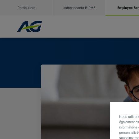
Particuliers
Indépendants & PME
Employee Ben
Nous utiliso
également d'a
informations 
personnalisé
souhaitez mod