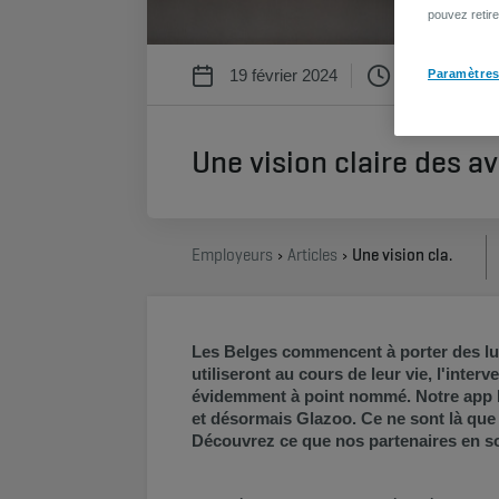
pouvez retir
19 février 2024
3 min
Paramètres
Une vision claire des a
Employeurs
Articles
Une vision claire des avantages avec nos partenaires de soins oculaires
Les Belges commencent à porter des lune
utiliseront au cours de leur vie, l'inte
évidemment à point nommé. Notre app 
et désormais Glazoo. Ce ne sont là q
Découvrez ce que nos partenaires en soin