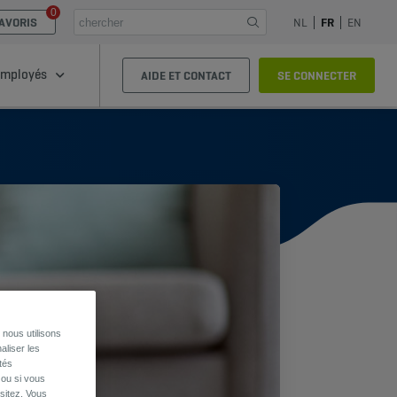
0
AVORIS
NL
FR
EN
mployés
AIDE ET CONTACT
SE CONNECTER
nous utilisons
aliser les
tés
 ou si vous
sitez. Vous