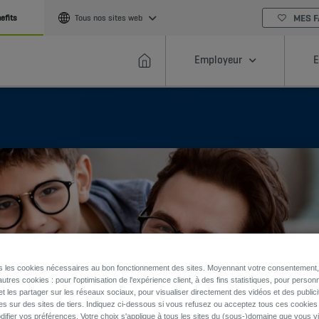
MES F
efits
Tous nos sites web
Employeur
E
ns les cookies nécessaires au bon fonctionnement des sites. Moyennant votre consentement, 
utres cookies : pour l'optimisation de l'expérience client, à des fins statistiques, pour personn
et les partager sur les réseaux sociaux, pour visualiser directement des vidéos et des publici
es sur des sites de tiers. Indiquez ci-dessous si vous refusez ou acceptez tous ces cookies
ifier vos préférences. Votre choix s'applique à tous les sites du (sous-)domaine que vous vi