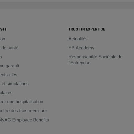
oyés
TRUST IN EXPERTISE
ion
Actualités
 de santé
EB Academy
s
Responsabilité Sociétale de
l'Entreprise
u garanti
nts-clés
s et simulations
laires
rer une hospitalisation
ttre des frais médicaux
MyAG Employee Benefits