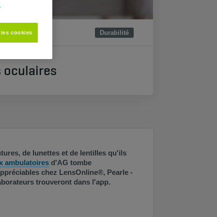
s
Durabilité
 les cookies
 oculaires
es, de lunettes et de lentilles qu'ils
x ambulatoires
d'AG tombe
préciables chez LensOnline®, Pearle -
borateurs trouveront dans l'app.