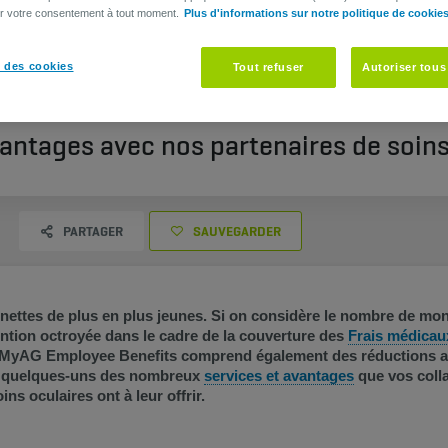
er votre consentement à tout moment.
Plus d'informations sur notre politique de cookie
 des cookies
Tout refuser
Autoriser tous
vantages avec nos partenaires de soins
PARTAGER
SAUVEGARDER
ttes de plus en plus jeunes. Si on considère le nombre de montur
rvention octroyée dans le cadre de la couverture des
Frais médicau
MyAG Employee Benefits comprend également des réductions ap
ue quelques-uns des nombreux
services et avantages​
que vos colla
s oculaires ont à leur offrir.