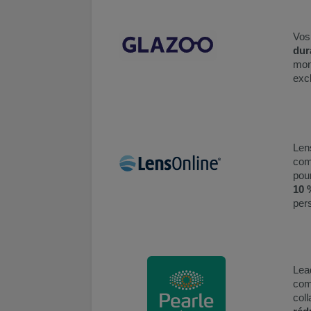
Vos
dur
mont
excl
Len
comm
pour
10 
pers
Lea
com
coll