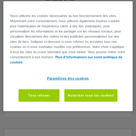
Une solution alternative
Nous utilisons les cookies nécessaires au bon fonctionnement des sites.
idéale à un bonus
Moyennant votre consentement, nous utilisons également d'autres cookies :
pour l'optimisation de l'expérience client, à des fins statistiques, pour
Ambucare Flexible permet à votre
personnaliser les informations et les partager sur les réseaux sociaux, pour
entreprise de se distinguer dans la
visualiser directement des vidéos et des publicités personnalisées sur des
sites de tiers. Indiquez ci-dessous si vous refusez ou acceptez tous ces
‘
guerre des talents’
puisque
cookies ou si vous souhaitez modifier vos préférences. Votre choix s'applique
vous proposez également à vos
à tous les sites du (sous-)domaine que vous visitez. Vous pouvez retirer votre
travailleurs une solution pour tous
consentement à tout moment.
Plus d'informations sur notre politique de
leurs autres frais médicaux. Il
cookies
s’agit aussi d’une
solution
alternative avantageuse à un
Paramètres des cookies
bonus ou une augmentation
salariale.
. Car vos travailleurs
Tout refuser
Autoriser tous les cookies
reçoivent un montant net jusqu’à
trois fois supérieur.