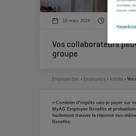
souhaitez mod
pouvez retir
18 mars 2024
3 min
Paramètres
Vos collaborateurs peu
groupe
Employee Benefits
Employeurs
Articles
« Combien d'impôts vais-je payer sur mo
MyAG Employee Benefits et probablemen
facilement trouver la réponse eux-même
Benefits.