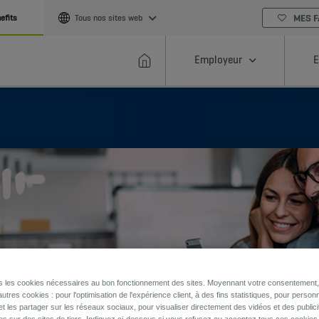
MES F
efits
Tous nos sites web
Employeur
E
ns les cookies nécessaires au bon fonctionnement des sites. Moyennant votre consentement, 
utres cookies : pour l'optimisation de l'expérience client, à des fins statistiques, pour personn
et les partager sur les réseaux sociaux, pour visualiser directement des vidéos et des publici
es sur des sites de tiers. Indiquez ci-dessous si vous refusez ou acceptez tous ces cookies