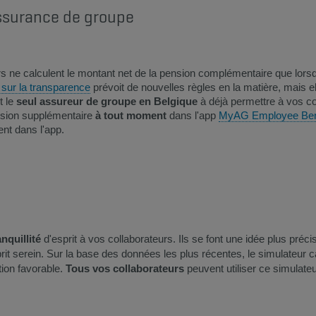
assurance de groupe
s ne calculent le montant net de la pension complémentaire que lorsq
i sur la transparence
prévoit de nouvelles règles en la matière, mais el
t le
seul assureur de groupe en Belgique
à déjà permettre à vos c
nsion supplémentaire
à tout moment
dans l'app
MyAG Employee Ben
nt dans l'app.
anquillité
d'esprit à vos collaborateurs. Ils se font une idée plus pré
sprit serein. Sur la base des données les plus récentes, le simulateur
on favorabl​e.
Tous vos collaborateurs
peuvent utiliser ce simulate