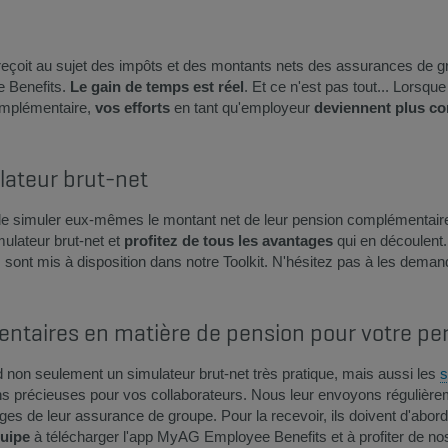
eçoit au sujet des impôts et des montants nets des assurances de g
 Benefits.
Le gain de temps est réel
. Et ce n'est pas tout... Lorsqu
omplémentaire,
vos efforts
en tant qu'employeur
deviennent plus co
lateur brut-net​​
rs de simuler eux-mêmes le montant net de leur pension complémentair
ulateur brut-net et
profitez de tous les avantages
qui en découlent.
rs sont mis à disposition dans notre Toolkit. N'hésitez pas à les dema
entaires en matière de pension pour votre pe
n seulement un simulateur brut-net très pratique, mais aussi les
s
ons précieuses pour vos collaborateurs. Nous leur envoyons régulièr
ges de leur assurance de groupe. Pour la recevoir, ils doivent d'abor
uipe
à télécharger l'app MyAG Employee Benefits et à profiter de no