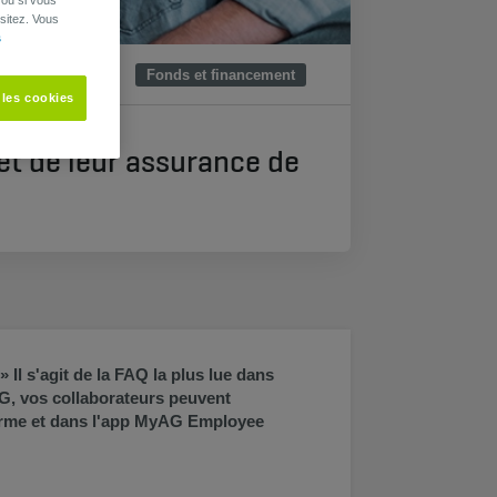
sitez. Vous
s
Fonds et financement
 les cookies
t de leur assurance de
Il s'agit de la FAQ la plus lue dans
, vos collaborateurs peuvent
eforme et dans l'app MyAG Employee