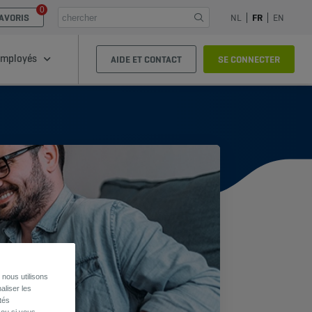
0
AVORIS
NL
FR
EN
mployés
AIDE ET CONTACT
SE CONNECTER
nous utilisons
aliser les
tés
 ou si vous