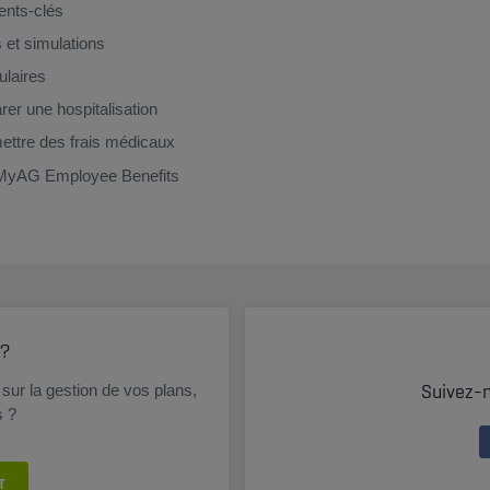
nts-clés
s et simulations
laires
rer une hospitalisation
ttre des frais médicaux
MyAG Employee Benefits
 ?
Suivez-
sur la gestion de vos plans,
s ?
T