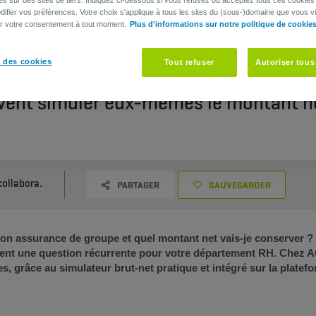
ifier vos préférences. Votre choix s'applique à tous les sites du (sous-)domaine que vous vi
er votre consentement à tout moment.
Plus d'informations sur notre politique de cookie
 des cookies
Tout refuser
Autoriser tous
vent simuler eux-mêmes le montant ne
Vos collaborateurs peuvent simuler eux-mêmes le montant net de leur assurance de groupe
PARTAGER
SAUVEGARDER
n assurance de groupe et quel montant net vais-je conserver ? » 
t une question récurrente pour votre département RH. Chez AG
s, grâce au simulateur brut-net pratique et intégré sur la plat