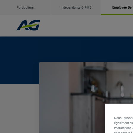
Particuliers
Indépendants & PME
Employee Ben
Nous utiliso
également d'a
informations 
personnalisé