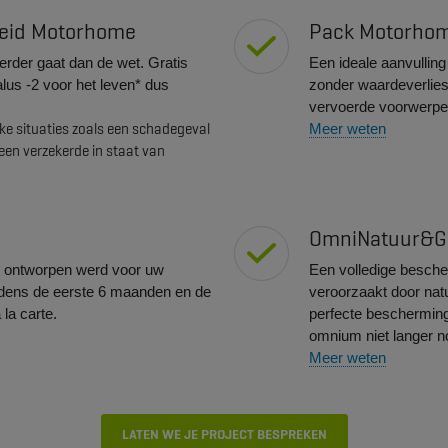
kheid Motorhome
Pack Motorho
erder gaat dan de wet. Gratis
Een ideale aanvullin
us -2 voor het leven* dus
zonder waardeverlies
vervoerde voorwerpe
ke situaties zoals een schadegeval
Meer weten
een verzekerde in staat van
OmniNatuur&Gla
l ontworpen werd voor uw
Een volledige besche
jdens de eerste 6 maanden en de
veroorzaakt door natu
 la carte.
perfecte bescherming 
omnium niet langer no
Meer weten
​​​LATEN WE JE PROJECT BESPREKEN