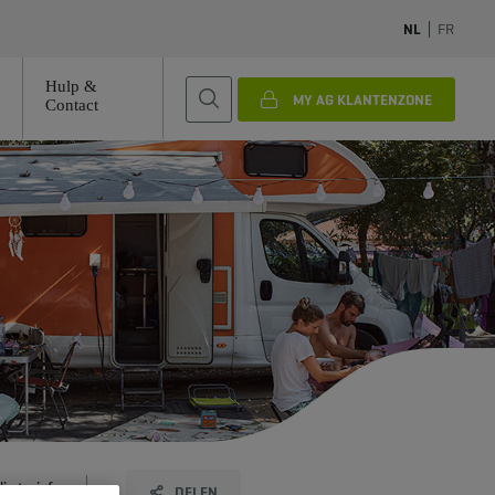
NL
FR
Hulp &
MY AG KLANTENZONE
Contact
g tarief
DELEN