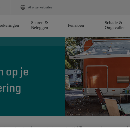
s
Al onze websites
Sparen &
Schade &
zekeringen
Pensioen
Beleggen
Ongevallen
n op je
ring
rtuigen
Verzeker je motorhome
Mobilhome verzekeren aan voordeli