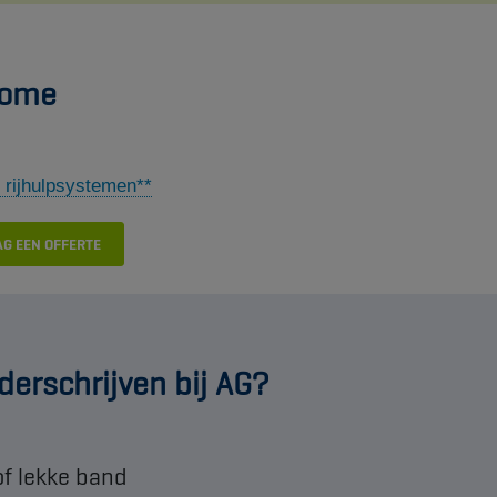
home
 rijhulpsystemen**​​
G EEN OFFERTE
erschrijven bij AG?
 of lekke band