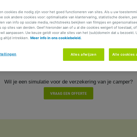
en cookies die nodig zijn voor het goed functioneren van sites. Als u uw toestemmi
e ook andere cookies voor: optimalisatie van klantervaring, statistische doelen, pe
ng-car
bij AG en geniet van
elen van info op sociale media, rechtstreeks bekijken van filmpjes en gepersonalise
s op sites van derden. Geef hieronder aan of u al die cookies weigert of toestaat, o
wil aanpassen. Uw keuze geldt voor alle sites van het (sub)domein dat u bezoekt. 
 Pack Motorhome+ met bijkomende troeven.
 altijd intrekken.
Meer info in ons cookiebeleid.
tellingen
Alles afwijzen
Alle cookies
erzekering Top Omnium die vóór 30/06/2026 onderschreven 
Wil je een simulatie voor de verzekering v​an je camper?
​​​VRAAG EEN OFFERTE