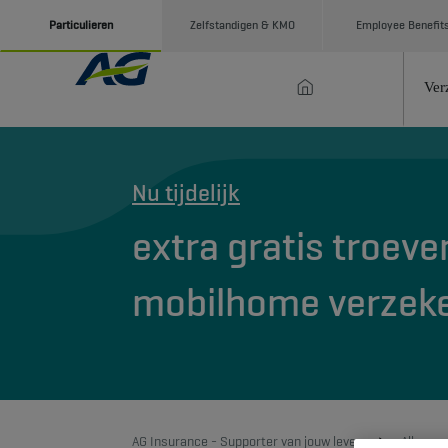
Particulieren
Zelfstandigen & KMO
Employee Benefit
Ver
Nu tijdelijk
extra gratis troeve
mobilhome verzeke
AG Insurance - Supporter van jouw leven
Alle voe