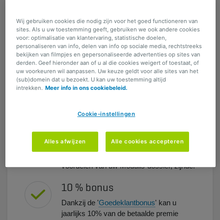
4 specifieke waarborgen om uw dokterspraktijk
optimaal te beschermen.
Wij gebruiken cookies die nodig zijn voor het goed functioneren van
sites. Als u uw toestemming geeft, gebruiken we ook andere cookies
Duidelijke voordelen
voor: optimalisatie van klantervaring, statistische doelen,
personaliseren van info, delen van info op sociale media, rechtstreeks
bekijken van filmpjes en gepersonaliseerde advertenties op sites van
derden. Geef hieronder aan of u al die cookies weigert of toestaat, of
4 waarborgen exclusief voor
uw voorkeuren wil aanpassen. Uw keuze geldt voor alle sites van het
(sub)domein dat u bezoekt. U kan uw toestemming altijd
huisartsen
intrekken.
Meer info in ons cookiebeleid.
Met een uitstekende bescherming van uw
aansprakelijkheid, van uzelf in geval van
Cookie-instellingen
agressie, maar ook voor al uw medisch
materieel, informatica en data.
Alles afwijzen
Alle cookies accepteren
Deze waarborgen krijgt u bovenop de
voordelen van uw Modulis-dossier, zijnde:
10 % bonus
Dankzij de '
Goedeklantbonus
' kan u
jaarlijks 10% van de betaalde premie