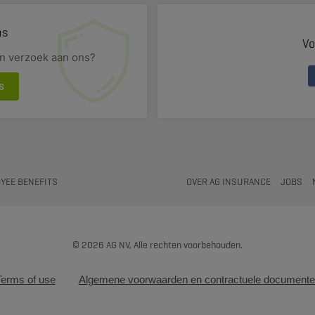
ns
Vo
en verzoek aan ons?
S
YEE BENEFITS
OVER AG INSURANCE
JOBS
© 2026 AG NV, Alle rechten voorbehouden.
Terms of use
Algemene voorwaarden en contractuele document