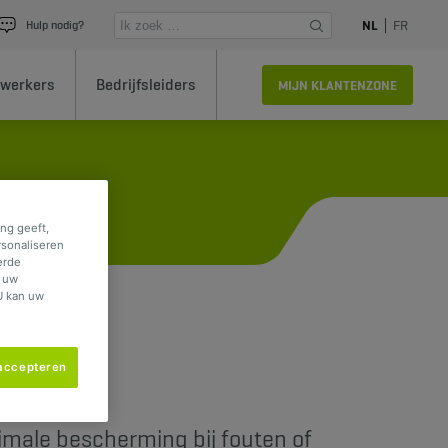
NL
FR
Hulp nodig?
werkers
Bedrijfsleiders
MIJN KLANTENZONE
ng geeft,
rsonaliseren
erde
f uw
U kan uw
 accepteren
imale bescherming bij fouten of