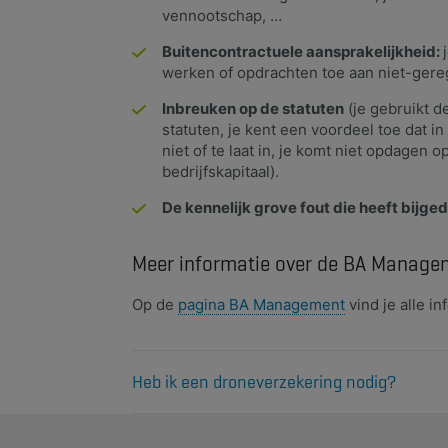
vennootschap, …
Buitencontractuele aansprakelijkheid:
werken of opdrachten toe aan niet-ger
Inbreuken op de statuten
(je gebruikt d
statuten, je kent een voordeel toe dat in 
niet of te laat in, je komt niet opdagen
bedrijfskapitaal).
De kennelijk grove fout die heeft bijged
Meer informatie over de BA Manage
Op de
pagina BA Management​
vind je alle in
Heb ik een droneverzekering nodig?
Ik heb een professionele drone. Heb ik hiervoor 
Meer info