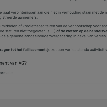
je gaat verbintenissen aan die niet in verhouding staan met de
egistreerde aannemers,
e middelen of kredietcapaciteiten van de vennootschap voor a
de statuten niet toegelaten is, ...)
of de wetten op de handels
 op de algemene aandeelhoudersvergadering in geval van verlies
ragen tot het faillissement:
je zet een verlieslatende activiteit 
ment van AG?
formatie.
een aansprakelijkheidsverzekering nodig? Of een andere verzekering? U