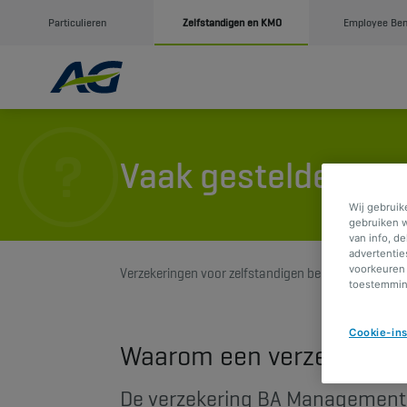
Particulieren
Zelfstandigen en KMO
Employee Ben
Vaak gestelde vra
Wij gebruik
gebruiken w
van info, d
advertentie
voorkeuren 
Verzekeringen voor zelfstandigen bedrijfsleiders
toestemming
Cookie-ins
Waarom een verzekering
De verzekering BA Management bi