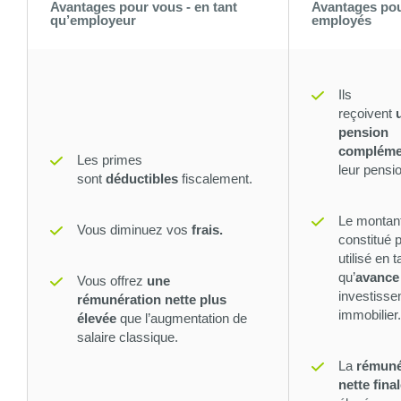
Avantages pour vous - en tant
​Avantages po
qu’employeur​
employés
Ils
reçoivent
pension
compléme
Les primes
leur pensio
sont
déductibles
fiscalement.
Le montan
Vous diminuez vos
frais.
constitué p
utilisé en t
qu’
avance
Vous offrez
une
investiss
rémunération nette plus
immobilier.
élevée
que l’augmentation de
salaire classique.
La
rémuné
nette fina