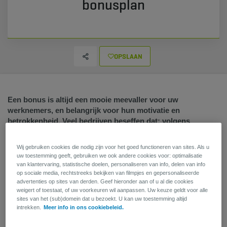
bonusplan
OPSLAAN
Een bonus is altijd een mooie meevaller voor uw
werknemers, en belangrijk voor hun motivatie en
betrokkenheid. Veel bedrijven beseffen dat: volgens
salarisverwerker Acerta bereikte het gemiddelde
bonusbedrag voor bedienden in 2023 een recordhoogte van
Wij gebruiken cookies die nodig zijn voor het goed functioneren van sites. Als u
6.000 euro. Toch blijft het een uitdaging om het perfecte
uw toestemming geeft, gebruiken we ook andere cookies voor: optimalisatie
bonusbeleid te vinden, dat zowel financieel haalbaar is voor
van klantervaring, statistische doelen, personaliseren van info, delen van info
uw bedrijf, als duurzaam en zo voordelig mogelijk voor uw
op sociale media, rechtstreeks bekijken van filmpjes en gepersonaliseerde
advertenties op sites van derden. Geef hieronder aan of u al die cookies
medewerkers. Hebt u al eens aan een bonuspensioenplan
weigert of toestaat, of uw voorkeuren wil aanpassen. Uw keuze geldt voor alle
gedacht?
sites van het (sub)domein dat u bezoekt. U kan uw toestemming altijd
intrekken.
Meer info in ons cookiebeleid.