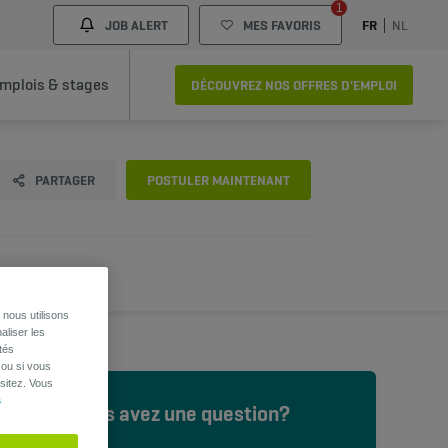
1
JOB ALERT
MES FAVORIS
FR
NL
mplois & stages
DÉCOUVREZ NOS OFFRES D'EMPLOI
PARTAGER
POSTULER MAINTENANT
nous utilisons
aliser les
tés
 ou si vous
sitez. Vous
s
Vous avez une question?