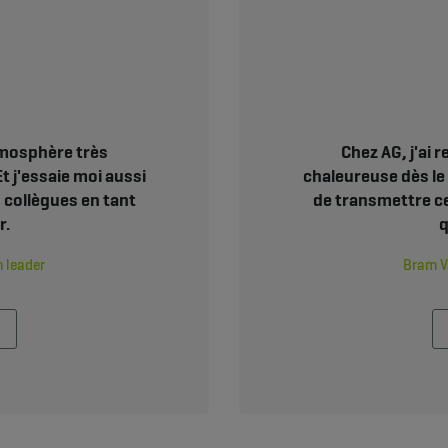
atmosphère très
Chez AG, j'ai 
t j'essaie moi aussi
chaleureuse dès le 
 collègues en tant
de transmettre ce
r.
q
 leader
Bram V