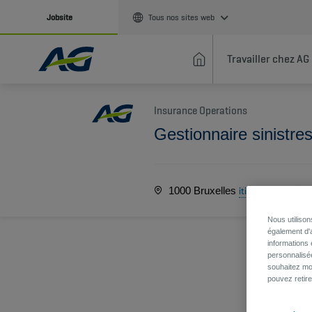
Jobsite
Tous nos sites web
Travailler chez AG
Insurance Operations
Gestionnaire sinistre
1000 Bruxelles
itinéraire
Nous utiliso
également d'a
informations 
personnalisé
souhaitez mod
pouvez retir