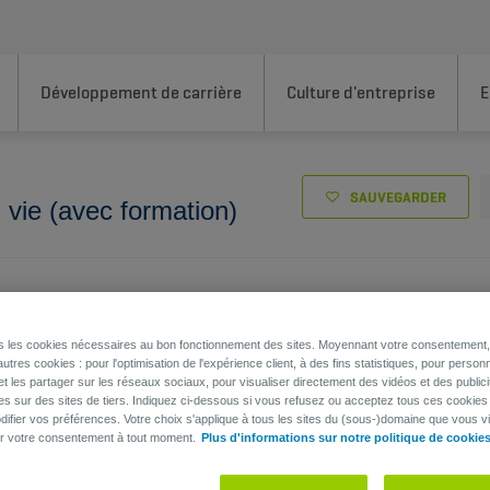
Développement de carrière
Culture d'entreprise
E
SAUVEGARDER
s vie (avec formation)
Vie, Gestionnaire de dossier
ns les cookies nécessaires au bon fonctionnement des sites. Moyennant votre consentement, 
utres cookies : pour l'optimisation de l'expérience client, à des fins statistiques, pour personn
et les partager sur les réseaux sociaux, pour visualiser directement des vidéos et des publici
es sur des sites de tiers. Indiquez ci-dessous si vous refusez ou acceptez tous ces cookies
ifier vos préférences. Votre choix s'applique à tous les sites du (sous-)domaine que vous vi
er votre consentement à tout moment.
Plus d'informations sur notre politique de cookie