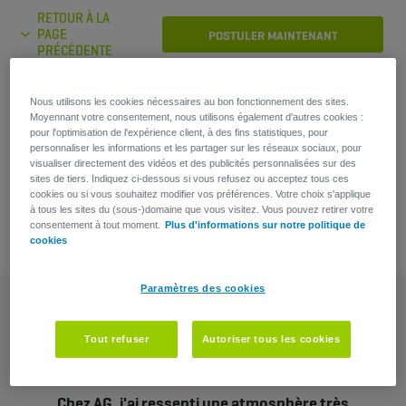
RETOUR À LA
PAGE
POSTULER MAINTENANT
PRÉCÉDENTE
Nous utilisons les cookies nécessaires au bon fonctionnement des sites.
Vous avez une question?
Moyennant votre consentement, nous utilisons également d'autres cookies :
pour l'optimisation de l'expérience client, à des fins statistiques, pour
personnaliser les informations et les partager sur les réseaux sociaux, pour
Lars Verstappen
visualiser directement des vidéos et des publicités personnalisées sur des
Recruiter
sites de tiers. Indiquez ci-dessous si vous refusez ou acceptez tous ces
cookies ou si vous souhaitez modifier vos préférences. Votre choix s'applique
à tous les sites du (sous-)domaine que vous visitez. Vous pouvez retirer votre
consentement à tout moment.
Plus d'informations sur notre politique de
cookies
Paramètres des cookies
Tout refuser
Autoriser tous les cookies
Chez AG, j'ai ressenti une atmosphère très